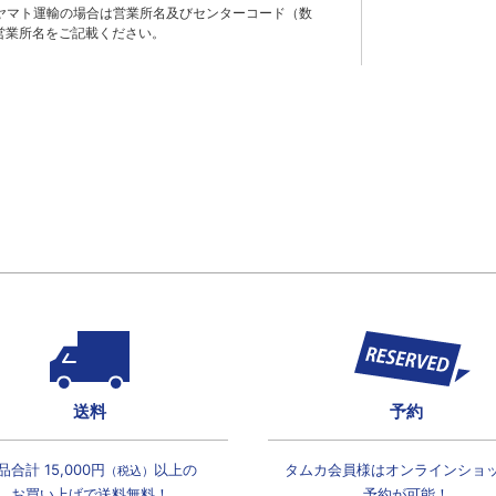
ヤマト運輸の場合は営業所名及びセンターコード（数
営業所名をご記載ください。
送料
予約
品合計 15,000円
以上の
タムカ会員様は
オンラインショ
（税込）
お買い上げで
送料無料！
予約が可能！