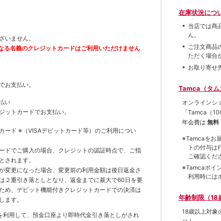
在庫状況につ
当店では商
ん。
ざいません。
ご注文商品
なる名義のクレジットカードはご利用いただけません
ただく場合
お取り寄せ
でお支払い。
Tamca（タ
払い
オンラインシ
ジットカードでお支払い。
「Tamca
（1
年会費は
無料
トカード
※（VISAデビットカード等）
のご利用につい
※Tamca
トの付与は
ードでご購入の場合、クレジットの認証時点で、ご指
ご確認くだ
とされます。
※Tamca
が変更になった場合、変更前の利用金額は後日返金さ
利用時には
は２重引き落としとなり、返金までに最大で60日を要
ため、デビット機能付きクレジットカードでの決済は
年齢制限（18
します。
18歳以上対
を利用して、預金口座より即時代金引き落としがされ