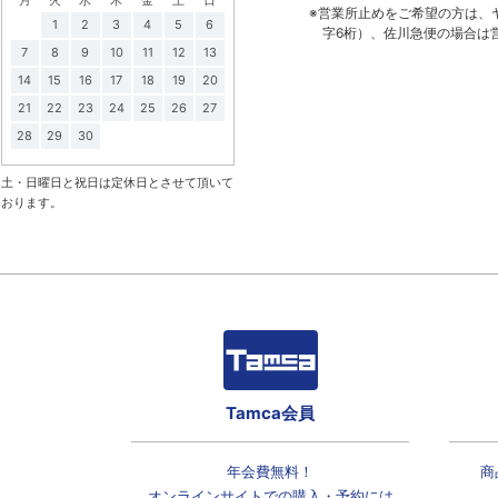
※営業所止めをご希望の方は、
1
2
3
4
5
6
字6桁）、佐川急便の場合は
7
8
9
10
11
12
13
14
15
16
17
18
19
20
21
22
23
24
25
26
27
28
29
30
土・日曜日と祝日は定休日とさせて頂いて
おります。
Tamca会員
年会費無料！
商
オンラインサイトでの
購入・予約には