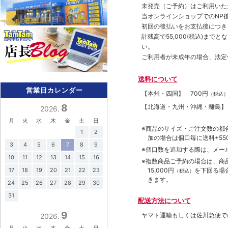
未発売（ご予約）はご利用いた
当オンラインショップでのNP後
初回の後払いをお支払後につき
計残高で55,000(税込)ま
い。
ご利用者が未成年の場合、法定
送料について
営業日カレンダー
【本州・四国】
700円
（税込
8
【北海道・九州・沖縄・離島
2026.
月
火
水
木
金
土
日
※商品のサイズ・ご注文数の都
1
2
加の場合は個口毎に送料+550
3
4
5
6
7
8
9
※個口数を追加する際は、メー
10
11
12
13
14
15
16
※複数商品ご予約の場合は、商品合
15,000円
を下回る場
17
18
19
20
21
22
23
（税込）
きます。
24
25
26
27
28
29
30
31
配送方法について
9
ヤマト運輸もしくは佐川急便で
2026.
月
火
水
木
金
土
日