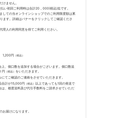
だけません。
払い初回ご利用時は合計20，000(税込)迄です。
ましての当オンラインショップでのご利用限度額は累
でとなります。詳細はバナーをクリックしてご確認くださ
代理人の利用同意を得てご利用ください。
）
】
1,200円
（税込）
合上、個口数を追加する場合がございます。個口数追
 円
をいただきます。
（税込）
ルにてご確認のご連絡をさせていただきます。
計が15,000円
以上であっても1回の発送で
（税込）
合は、都度送料及び代引手数料をご請求させていただ
のお届けになります。