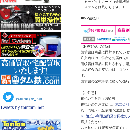
るデビットカード（金融機関で
ステムとは異なります。）
■NP後払い
【NP後払いの詳細】
請求書は商品に同封されていま
注文者様のご住所とお届け先の
請求書は商品に同封されず、購
商品代金のお支払いは「コンビニ
す。
請求書の記載事項に従って発行
【ご注意】
@tamtam_net
後払い手数料：250円
後払いのご注文には、
株式会社
Tweets by tamtam_net
れ、同社へ代金債権を譲渡しま
NP後払い利用規約及び同社の
選択ください。
お支払いには審査が必要です。