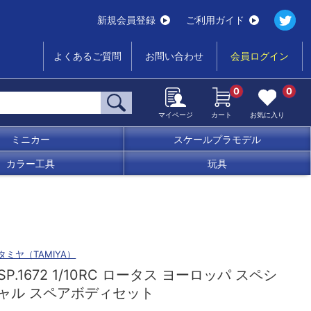
新規会員登録
ご利用ガイド
よくあるご質問
お問い合わせ
会員ログイン
0
0
マイページ
カート
お気に入り
ミニカー
スケールプラモデル
カラー工具
玩具
タミヤ（TAMIYA）
SP.1672 1/10RC ロータス ヨーロッパ スペシ
ャル スペアボディセット