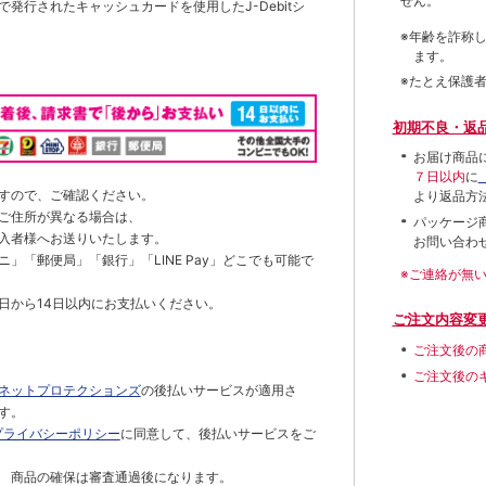
せん。
発行されたキャッシュカードを使用したJ-Debitシ
※年齢を詐称
ます。
※たとえ保護
初期不良・返
お届け商品
７日以内
に
すので、ご確認ください。
より返品方
ご住所が異なる場合は、
パッケージ
入者様へお送りいたします。
お問い合わ
」「郵便局」「銀行」「LINE Pay」どこでも可能で
※ご連絡が無
日から14日以内にお支払いください。
ご注文内容変
ご注文後の
ご注文後の
ネットプロテクションズ
の後払いサービスが適用さ
す。
プライバシーポリシー
に同意して、後払いサービスをご
 商品の確保は審査通過後になります。