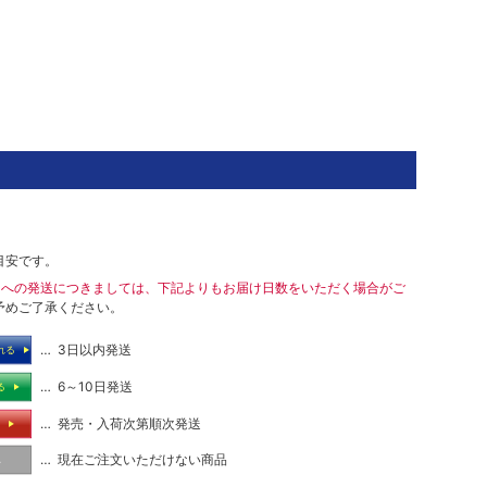
目安です。
島への発送につきましては、下記よりもお届け日数をいただく場合がご
予めご了承ください。
… 3日以内発送
れる
… 6～10日発送
る
… 発売・入荷次第順次発送
る
… 現在ご注文いただけない商品
し