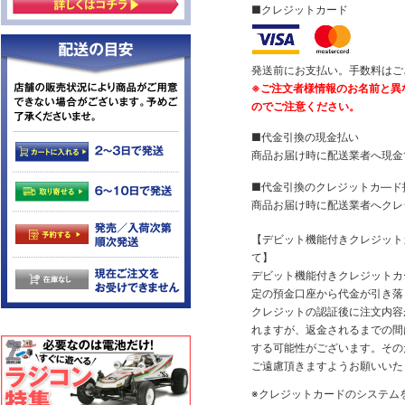
■クレジットカード
発送前にお支払い。手数料はご
※ご注文者様情報のお名前と異
のでご注意ください。
■代金引換の現金払い
商品お届け時に配送業者へ現金
■代金引換のクレジットカ―ド
商品お届け時に配送業者へクレ
【デビット機能付きクレジッ
て】
デビット機能付きクレジットカ
定の預金口座から代金が引き落
クレジットの認証後に注文内容
れますが、返金されるまでの間
する可能性がございます。その
ご遠慮頂きますようお願いいた
※クレジットカードのシステム