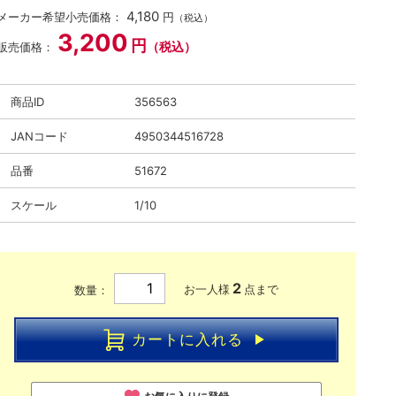
4,180
メーカー希望小売価格：
円
（税込）
3,200
円
（税込）
販売価格：
商品ID
356563
JANコード
4950344516728
品番
51672
スケール
1/10
2
お一人様
点まで
数量：
カートに入れる