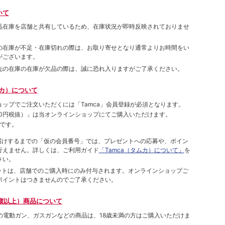
いて
品在庫を店舗と共有しているため、在庫状況が即時反映されておりませ
の在庫が不足・在庫切れの際は、お取り寄せとなり通常よりお時間をい
がございます。
先の在庫の在庫が欠品の際は、誠に恐れ入りますがご了承ください。
ムカ）について
ョップでご注⽂いただくには「Tamca」会員登録が必須となります。
00円税抜）
」は当オンラインショップにてご購⼊いただけます。
です。
をお届けするまでの「仮の会員番号」では、プレゼントへの応募や、ポイン
⾏えません。詳しくは、ご利⽤ガイド
「Tamca（タムカ）について」
を
さい。
ポイントは、店舗でのご購⼊時にのみ付与されます。オンラインショップご
ポイントはつきませんのでご了承ください。
歳以上）商品について
象の電動ガン、ガスガンなどの商品は、18歳未満の方はご購入いただけま