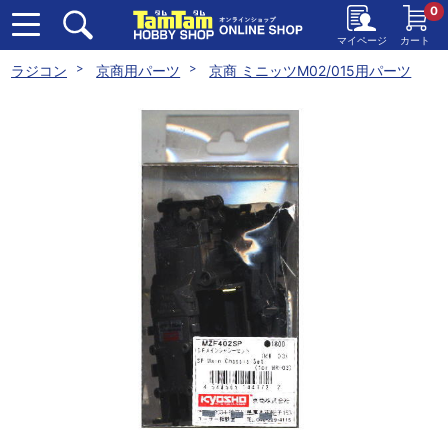
0
マイページ
カート
ラジコン
京商用パーツ
京商 ミニッツM02/015用パーツ