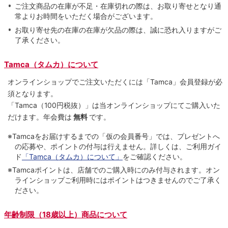
ご注文商品の在庫が不足・在庫切れの際は、お取り寄せとなり通
常よりお時間をいただく場合がございます。
お取り寄せ先の在庫の在庫が欠品の際は、誠に恐れ入りますがご
了承ください。
Tamca（タムカ）について
オンラインショップでご注⽂いただくには「Tamca」会員登録が必
須となります。
「Tamca
（100円税抜）
」は当オンラインショップにてご購⼊いた
だけます。
年会費は
無料
です。
※Tamcaをお届けするまでの「仮の会員番号」では、プレゼントへ
の応募や、ポイントの付与は⾏えません。詳しくは、ご利⽤ガイ
ド
「Tamca（タムカ）について」
をご確認ください。
※Tamcaポイントは、店舗でのご購⼊時にのみ付与されます。オン
ラインショップご利用時にはポイントはつきませんのでご了承く
ださい。
年齢制限（18歳以上）商品について