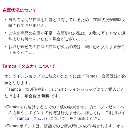
在庫状況について
当店では商品在庫を店舗と共有しているため、在庫状況が即時反
映されておりません。
ご注文商品の在庫が不足・在庫切れの際は、お取り寄せとなり通
常よりお時間をいただく場合がございます。
お取り寄せ先の在庫の在庫が欠品の際は、誠に恐れ入りますがご
了承ください。
Tamca（タムカ）について
オンラインショップでご注⽂いただくには「Tamca」会員登録が必
須となります。
「Tamca
（100円税抜）
」は当オンラインショップにてご購⼊いた
だけます。
年会費は
無料
です。
※Tamcaをお届けするまでの「仮の会員番号」では、プレゼントへ
の応募や、ポイントの付与は⾏えません。詳しくは、ご利⽤ガイ
ド
「Tamca（タムカ）について」
をご確認ください。
※Tamcaポイントは、店舗でのご購⼊時にのみ付与されます。オン