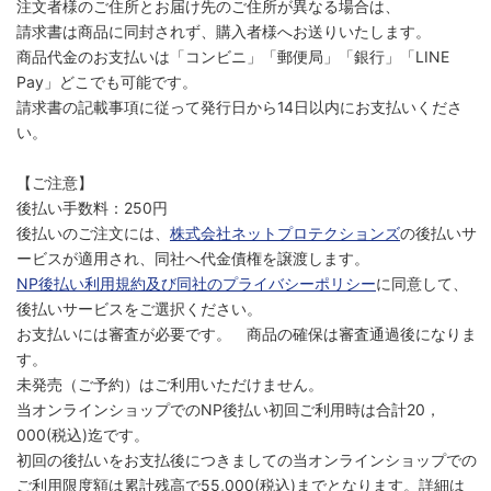
注文者様のご住所とお届け先のご住所が異なる場合は、
請求書は商品に同封されず、購入者様へお送りいたします。
商品代金のお支払いは「コンビニ」「郵便局」「銀行」「LINE
Pay」どこでも可能です。
請求書の記載事項に従って発行日から14日以内にお支払いくださ
い。
【ご注意】
後払い手数料：250円
後払いのご注文には、
株式会社ネットプロテクションズ
の後払いサ
ービスが適用され、同社へ代金債権を譲渡します。
NP後払い利用規約及び同社のプライバシーポリシー
に同意して、
後払いサービスをご選択ください。
お支払いには審査が必要です。 商品の確保は審査通過後になりま
す。
未発売（ご予約）はご利用いただけません。
当オンラインショップでのNP後払い初回ご利用時は合計20，
000(税込)迄です。
初回の後払いをお支払後につきましての当オンラインショップでの
ご利用限度額は累計残高で55,000(税込)までとなります。詳細は