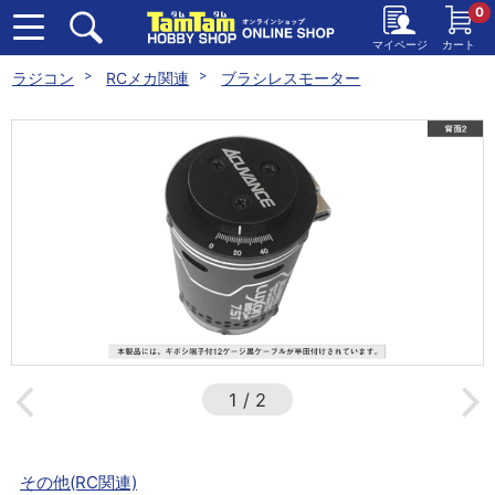
0
マイページ
カート
ラジコン
RCメカ関連
ブラシレスモーター
1
/
2
その他(RC関連)