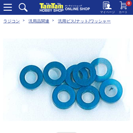
0
マイページ
カート
ラジコン
汎用品関連
汎用ビス/ナット/ワッシャー