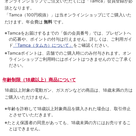
オンラインショップでご注⽂いただくには「Tamca」会員登録が必
須となります。
「Tamca
（100円税抜）
」は当オンラインショップにてご購⼊いた
だけます。
年会費は
無料
です。
※Tamcaをお届けするまでの「仮の会員番号」では、プレゼントへ
の応募や、ポイントの付与は⾏えません。詳しくは、ご利⽤ガイ
ド
「Tamca（タムカ）について」
をご確認ください。
※Tamcaポイントは、店舗でのご購⼊時にのみ付与されます。オン
ラインショップご利用時にはポイントはつきませんのでご了承く
ださい。
年齢制限（18歳以上）商品について
18歳以上対象の電動ガン、ガスガンなどの商品は、18歳未満の方は
ご購入いただけません。
※年齢を詐称して18歳以上対象商品を購入された場合は、取引停止
とさせていただきます。
※たとえ保護者の同意があっても、18歳未満の方にはお売りするこ
とはできません。