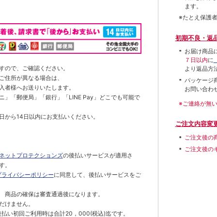
ます。
※たとえ保護
初期不良・返
お届け商品
７日以内
に
すので、ご確認ください。
より返品方
ご住所が異なる場合は、
パッケージ
入者様へお送りいたします。
お問い合わ
」「郵便局」「銀行」「LINE Pay」どこでも可能で
※ご連絡が無
日から14日以内にお支払いください。
ご注文内容変
ご注文後の
ご注文後の
ネットプロテクションズ
の後払いサービスが適用さ
す。
プライバシーポリシー
に同意して、後払いサービスをご
 商品の確保は審査通過後になります。
だけません。
払い初回ご利用時は合計20，000(税込)迄です。