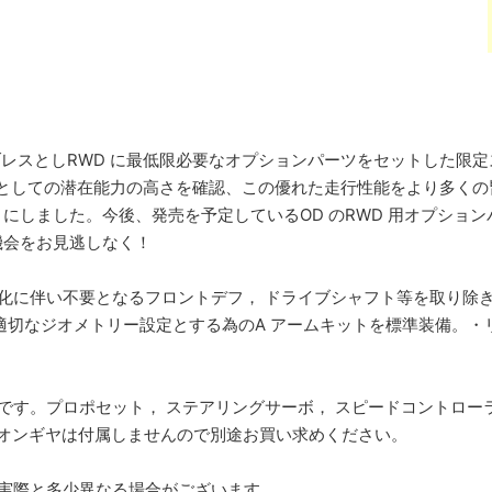
ライブレスとしRWD に最低限必要なオプションパーツをセットした限
のRWD としての潜在能力の高さを確認、この優れた走行性能をより多
にしました。今後、発売を予定しているOD のRWD 用オプション
機会をお見逃しなく！
 化に伴い不要となるフロントデフ， ドライブシャフト等を取り除
適切なジオメトリー設定とする為のA アームキットを標準装備。・リヤ
です。プロポセット， ステアリングサーボ， スピードコントローラ
ニオンギヤは付属しませんので別途お買い求めください。
。実際と多少異なる場合がございます。