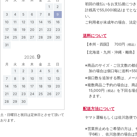
初回の後払いをお支払後につき
1
2
計残高で55,000(税込)ま
3
4
5
6
7
8
9
い。
10
11
12
13
14
15
16
ご利用者が未成年の場合、法定
17
18
19
20
21
22
23
送料について
24
25
26
27
28
29
30
【本州・四国】
700円
（税込
31
【北海道・九州・沖縄・離島
9
2026.
月
火
水
木
金
土
日
※商品のサイズ・ご注文数の都
加の場合は個口毎に送料+550
1
2
3
4
5
6
※個口数を追加する際は、メー
7
8
9
10
11
12
13
※複数商品ご予約の場合は、商品合
14
15
16
17
18
19
20
15,000円
を下回る場
（税込）
21
22
23
24
25
26
27
きます。
28
29
30
配送方法について
土・日曜日と祝日は定休日とさせて頂いて
ヤマト運輸もしくは佐川急便で
おります。
※営業所止めをご希望の方は、
字6桁）、佐川急便の場合は