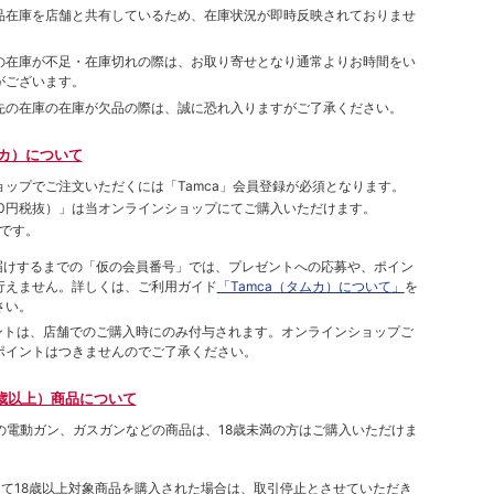
品在庫を店舗と共有しているため、在庫状況が即時反映されておりませ
の在庫が不足・在庫切れの際は、お取り寄せとなり通常よりお時間をい
がございます。
先の在庫の在庫が欠品の際は、誠に恐れ入りますがご了承ください。
ムカ）について
ョップでご注⽂いただくには「Tamca」会員登録が必須となります。
00円税抜）
」は当オンラインショップにてご購⼊いただけます。
です。
をお届けするまでの「仮の会員番号」では、プレゼントへの応募や、ポイン
⾏えません。詳しくは、ご利⽤ガイド
「Tamca（タムカ）について」
を
さい。
ポイントは、店舗でのご購⼊時にのみ付与されます。オンラインショップご
ポイントはつきませんのでご了承ください。
歳以上）商品について
象の電動ガン、ガスガンなどの商品は、18歳未満の方はご購入いただけま
して18歳以上対象商品を購入された場合は、取引停止とさせていただき