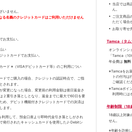
当店では商
ん。
ざいません。
ご注文商品
なる名義のクレジットカードはご利用いただけません
ただく場合
お取り寄せ
でお支払い。
Tamca（タ
払い
オンラインシ
ジットカードでお支払い。
「Tamca
（1
年会費は
無料
トカード
※（VISAデビットカード等）
のご利用につい
※Tamca
トの付与は
ードでご購入の場合、クレジットの認証時点で、ご指
ご確認くだ
とされます。
※Tamca
が変更になった場合、変更前の利用金額は後日返金さ
利用時には
は２重引き落としとなり、返金までに最大で60日を要
ため、デビット機能付きクレジットカードでの決済は
年齢制限（18
します。
18歳以上対
を利用して、預金口座より即時代金引き落としがされ
せん。
発行されたキャッシュカードを使用したJ-Debitシ
※年齢を詐称