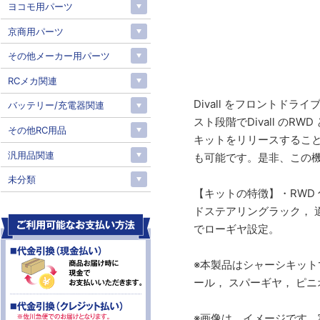
ヨコモ用パーツ
京商用パーツ
その他メーカー用パーツ
RCメカ関連
Divall をフロントド
バッテリー/充電器関連
スト段階でDivall 
その他RC用品
キットをリリースすること
汎用品関連
も可能です。是非、この
未分類
【キットの特徴】・RWD
ドステアリングラック， 
でローギヤ設定。
※本製品はシャーシキット
ール， スパーギヤ， ピ
※画像は、イメージです