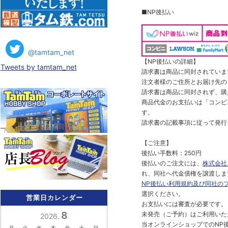
■NP後払い
@tamtam_net
【NP後払いの詳細】
Tweets by tamtam_net
請求書は商品に同封されていま
注文者様のご住所とお届け先の
請求書は商品に同封されず、購
商品代金のお支払いは「コンビニ
す。
請求書の記載事項に従って発行
【ご注意】
後払い手数料：250円
後払いのご注文には、
株式会社
れ、同社へ代金債権を譲渡しま
NP後払い利用規約及び同社の
選択ください。
営業日カレンダー
お支払いには審査が必要です。
8
未発売（ご予約）はご利用いた
2026.
当オンラインショップでのNP後
月
火
水
木
金
土
日