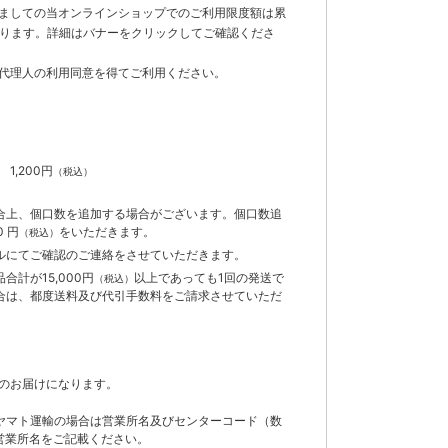
ましての当オンラインショップでのご利用限度額は累
でとなります。詳細はバナーをクリックしてご確認くださ
代理人の利用同意を得てご利用ください。
）
】
1,200円
（税込）
合上、個口数を追加する場合がございます。個口数追
 円
をいただきます。
（税込）
ルにてご確認のご連絡をさせていただきます。
計が15,000円
以上であっても1回の発送で
（税込）
合は、都度送料及び代引手数料をご請求させていただ
のお届けになります。
ヤマト運輸の場合は営業所名及びセンターコード（数
営業所名をご記載ください。