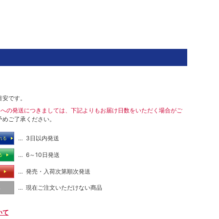
目安です。
島への発送につきましては、下記よりもお届け日数をいただく場合がご
予めご了承ください。
… 3日以内発送
れる
… 6～10日発送
る
… 発売・入荷次第順次発送
る
… 現在ご注文いただけない商品
し
いて