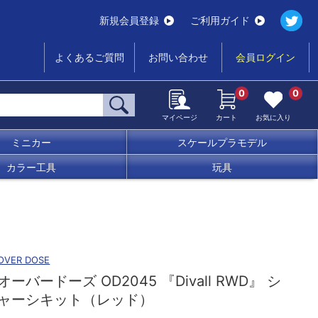
新規会員登録
ご利用ガイド
よくあるご質問
お問い合わせ
会員ログイン
0
0
マイページ
カート
お気に入り
ミニカー
スケールプラモデル
カラー工具
玩具
OVER DOSE
オーバードーズ OD2045 『Divall RWD』 シ
ャーシキット（レッド）