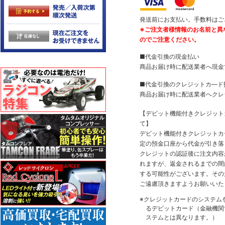
発送前にお支払い。手数料はご
※ご注文者様情報のお名前と異
のでご注意ください。
■代金引換の現金払い
商品お届け時に配送業者へ現金
■代金引換のクレジットカ―ド
商品お届け時に配送業者へクレ
【デビット機能付きクレジッ
て】
デビット機能付きクレジットカ
定の預金口座から代金が引き落
クレジットの認証後に注文内容
れますが、返金されるまでの間
する可能性がございます。その
ご遠慮頂きますようお願いいた
※クレジットカードのシステム
るデビットカード（金融機関で
ステムとは異なります。）