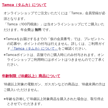
Tamca（タムカ）について
オンラインショップでご注⽂いただくには「Tamca」会員登録が必
須となります。
「Tamca
（100円税抜）
」は当オンラインショップにてご購⼊いた
だけます。
年会費は
無料
です。
※Tamcaをお届けするまでの「仮の会員番号」では、プレゼントへ
の応募や、ポイントの付与は⾏えません。詳しくは、ご利⽤ガイ
ド
「Tamca（タムカ）について」
をご確認ください。
※Tamcaポイントは、店舗でのご購⼊時にのみ付与されます。オン
ラインショップご利用時にはポイントはつきませんのでご了承く
ださい。
年齢制限（18歳以上）商品について
18歳以上対象の電動ガン、ガスガンなどの商品は、18歳未満の方は
ご購入いただけません。
※年齢を詐称して18歳以上対象商品を購入された場合は、取引停止
とさせていただきます。