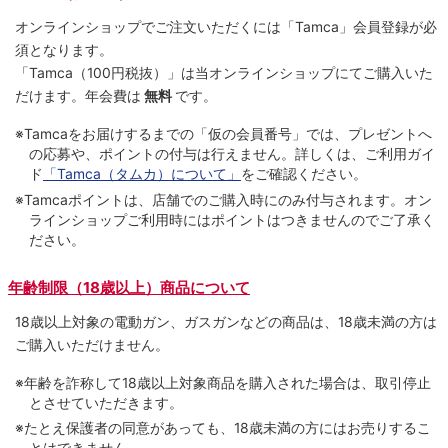
オンラインショップでご注⽂いただくには「Tamca」会員登録が必
須となります。
「Tamca
（100円税抜）
」は当オンラインショップにてご購⼊いた
だけます。
年会費は
無料
です。
※Tamcaをお届けするまでの「仮の会員番号」では、プレゼントへ
の応募や、ポイントの付与は⾏えません。詳しくは、ご利⽤ガイ
ド
「Tamca（タムカ）について」
をご確認ください。
※Tamcaポイントは、店舗でのご購⼊時にのみ付与されます。オン
ラインショップご利用時にはポイントはつきませんのでご了承く
ださい。
年齢制限（18歳以上）商品について
18歳以上対象の電動ガン、ガスガンなどの商品は、18歳未満の方は
ご購入いただけません。
※年齢を詐称して18歳以上対象商品を購入された場合は、取引停止
とさせていただきます。
※たとえ保護者の同意があっても、18歳未満の方にはお売りするこ
とはできません。