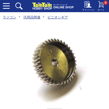
0
マイページ
カート
ラジコン
汎用品関連
ピニオンギア