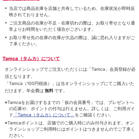
当店では商品在庫を店舗と共有しているため、在庫状況が即時反
映されておりません。
ご注文商品の在庫が不足・在庫切れの際は、お取り寄せとなり通
常よりお時間をいただく場合がございます。
お取り寄せ先の在庫の在庫が欠品の際は、誠に恐れ入りますがご
了承ください。
Tamca（タムカ）について
オンラインショップでご注⽂いただくには「Tamca」会員登録が必
須となります。
「Tamca
（100円税抜）
」は当オンラインショップにてご購⼊いた
だけます。
年会費は
無料
です。
※Tamcaをお届けするまでの「仮の会員番号」では、プレゼントへ
の応募や、ポイントの付与は⾏えません。詳しくは、ご利⽤ガイ
ド
「Tamca（タムカ）について」
をご確認ください。
※Tamcaポイントは、店舗でのご購⼊時にのみ付与されます。オン
ラインショップご利用時にはポイントはつきませんのでご了承く
ださい。