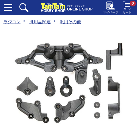
0
マイページ
カート
ラジコン
汎用品関連
汎用その他