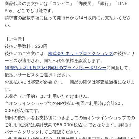
商品代金のお支払いは「コンビニ」「郵便局」「銀行」「LINE
Pay」どこでも可能です。
請求書の記載事項に従って発行日から14日以内にお支払いくださ
い。
【ご注意】
後払い手数料：250円
後払いのご注文には、
株式会社ネットプロテクションズ
の後払いサ
ービスが適用され、同社へ代金債権を譲渡します。
NP後払い利用規約及び同社のプライバシーポリシー
に同意して、
後払いサービスをご選択ください。
お支払いには審査が必要です。 商品の確保は審査通過後になりま
す。
未発売（ご予約）はご利用いただけません。
当オンラインショップでのNP後払い初回ご利用時は合計20，
000(税込)迄です。
初回の後払いをお支払後につきましての当オンラインショップでの
ご利用限度額は累計残高で55,000(税込)までとなります。詳細は
バナーをクリックしてご確認ください。
ご利用者が未成年の場合、法定代理人の利用同意を得てご利用くだ