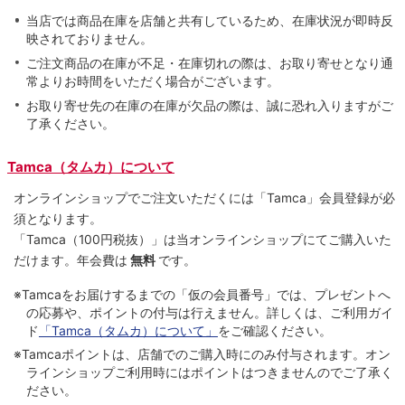
当店では商品在庫を店舗と共有しているため、在庫状況が即時反
映されておりません。
ご注文商品の在庫が不足・在庫切れの際は、お取り寄せとなり通
常よりお時間をいただく場合がございます。
お取り寄せ先の在庫の在庫が欠品の際は、誠に恐れ入りますがご
了承ください。
Tamca（タムカ）について
オンラインショップでご注⽂いただくには「Tamca」会員登録が必
須となります。
「Tamca
（100円税抜）
」は当オンラインショップにてご購⼊いた
だけます。
年会費は
無料
です。
※Tamcaをお届けするまでの「仮の会員番号」では、プレゼントへ
の応募や、ポイントの付与は⾏えません。詳しくは、ご利⽤ガイ
ド
「Tamca（タムカ）について」
をご確認ください。
※Tamcaポイントは、店舗でのご購⼊時にのみ付与されます。オン
ラインショップご利用時にはポイントはつきませんのでご了承く
ださい。