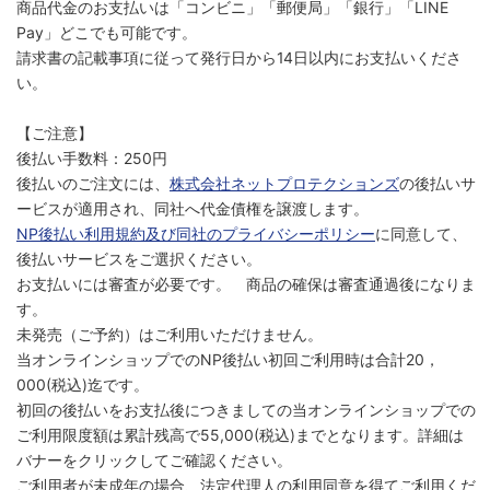
商品代金のお支払いは「コンビニ」「郵便局」「銀行」「LINE
Pay」どこでも可能です。
請求書の記載事項に従って発行日から14日以内にお支払いくださ
い。
【ご注意】
後払い手数料：250円
後払いのご注文には、
株式会社ネットプロテクションズ
の後払いサ
ービスが適用され、同社へ代金債権を譲渡します。
NP後払い利用規約及び同社のプライバシーポリシー
に同意して、
後払いサービスをご選択ください。
お支払いには審査が必要です。 商品の確保は審査通過後になりま
す。
未発売（ご予約）はご利用いただけません。
当オンラインショップでのNP後払い初回ご利用時は合計20，
000(税込)迄です。
初回の後払いをお支払後につきましての当オンラインショップでの
ご利用限度額は累計残高で55,000(税込)までとなります。詳細は
バナーをクリックしてご確認ください。
ご利用者が未成年の場合、法定代理人の利用同意を得てご利用くだ