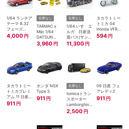
1/64 ランチア
タカラトミー
在庫なし
在庫なし
テーマ 8.32
トミカ 04
TARMAC x
1/64 いすゞエ
フェーズ
Honda VFR
Mijo 1/64
ルガ 日産送
I（赤）
白バイ SCALE
4,000
594
円
円
DATSUN
迎バス(サンラ
1/32
BLUEBIRD
イズカッパー
3,960
11,300
円
円
510 WAGON
M/ 黒）
MOONEYES
SPECIAL
EDITION.
タカラトミー
ホンダ NSX
09 日産 フェ
在庫なし
トミカプレミ
Type S
アレディZ
tomicaトラン
アム 11 日産
911
911
円
円
スポーター
スカイライン
911
円
Lamborghini
GT-R V-
Countach
2,500
円
SPECⅡ Nur
25th
ミニカー
ANNIVERSARY