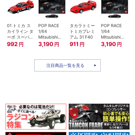
01 トミカ ス
POP RACE
タカラトミー
POP RACE
カイライン タ
1/64
トミカプレミ
1/64
ーボ スーパー
Mitsubishi
アム 31 F40
Mitsubishi
シルエット
Starion Black
Starion Black
992
3,190
911
3,190
円
円
円
円
注目商品一覧を見る