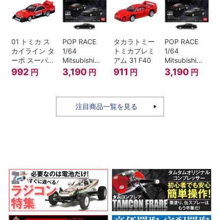
01 トミカ ス
POP RACE
タカラトミー
POP RACE
カイライン タ
1/64
トミカプレミ
1/64
ーボ スーパー
Mitsubishi
アム 31 F40
Mitsubishi
シルエット
Starion Black
Starion Black
992
3,190
911
3,190
円
円
円
円
注目商品一覧を見る