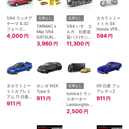
1/64 ランチア
タカラトミー
在庫なし
在庫なし
テーマ 8.32
トミカ 04
TARMAC x
1/64 いすゞエ
フェーズ
Honda VFR
Mijo 1/64
ルガ 日産送
I（赤）
白バイ SCALE
4,000
594
円
円
DATSUN
迎バス(サンラ
1/32
BLUEBIRD
イズカッパー
3,960
11,300
円
円
510 WAGON
M/ 黒）
MOONEYES
SPECIAL
EDITION.
タカラトミー
ホンダ NSX
09 日産 フェ
在庫なし
トミカプレミ
Type S
アレディZ
tomicaトラン
アム 11 日産
911
911
円
円
スポーター
スカイライン
911
円
Lamborghini
GT-R V-
Countach
2,500
円
SPECⅡ Nur
25th
ミニカー
ANNIVERSARY