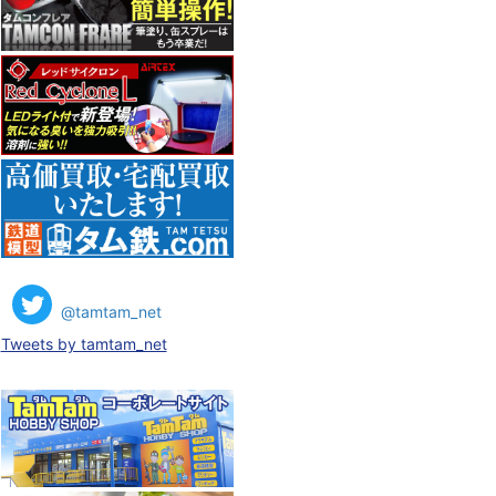
@tamtam_net
Tweets by tamtam_net