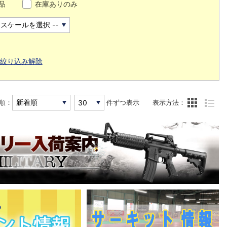
品
在庫ありのみ
絞り込み解除
順：
件ずつ表示
表示方法：