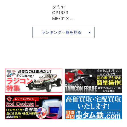
タミヤ
OP1673
MF-01 X ア
ルミプロペ
ラシャフト
ランキング一覧を見る
Lホイール
ベース用