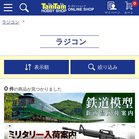
0
マイページ
カート
ラジコン
ラジコン
表示順
絞り込み
0
件
の商品が見つかりました