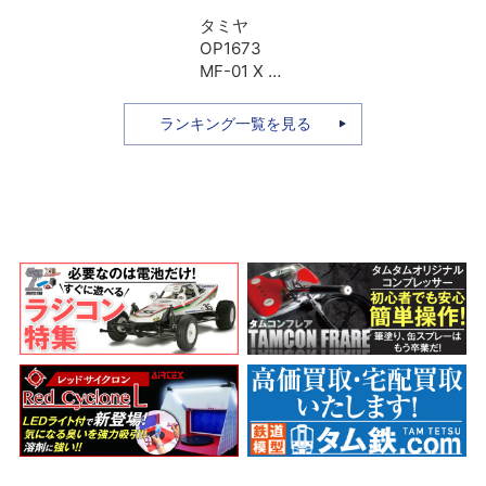
タミヤ
OP1673
MF-01 X ア
ルミプロペ
ラシャフト
ランキング一覧を見る
Lホイール
ベース用