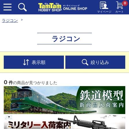
0
マイページ
カート
ラジコン
ラジコン
表示順
絞り込み
0
件
の商品が見つかりました