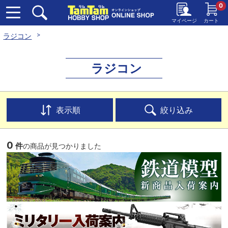
0
マイページ
カート
ラジコン
ラジコン
表示順
絞り込み
0
件
の商品が見つかりました