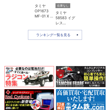
タミヤ
在庫なし
OP1673
タミヤ
MF-01 X ア
58583 イグ
ルミプロペ
レス
ラシャフト
（2013）
Lホイール
本体キット
ランキング一覧を見る
ベース用