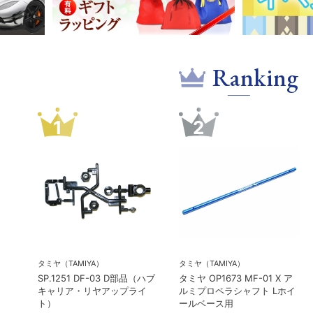
Ranking
1
2
タミヤ（TAMIYA）
タミヤ（TAMIYA）
SP.1251 DF-03 D部品（ハブ
タミヤ OP1673 MF-01 X ア
キャリア・リヤアップライ
ルミプロペラシャフト Lホイ
ト）
ールベース用