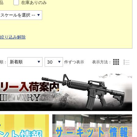
品
在庫ありのみ
絞り込み解除
順：
件ずつ表示
表示方法：