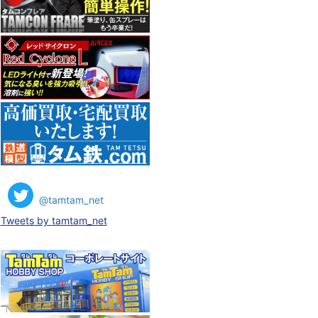
@tamtam_net
Tweets by tamtam_net