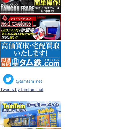
@tamtam_net
Tweets by tamtam_net