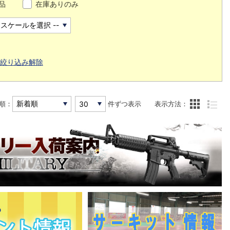
品
在庫ありのみ
絞り込み解除
順：
件ずつ表示
表示方法：