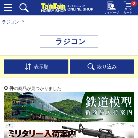
0
マイページ
カート
ラジコン
ラジコン
表示順
絞り込み
0
件
の商品が見つかりました