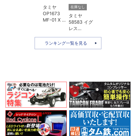
タミヤ
在庫なし
OP1673
タミヤ
MF-01 X ア
58583 イグ
ルミプロペ
レス
ラシャフト
（2013）
Lホイール
本体キット
ランキング一覧を見る
ベース用