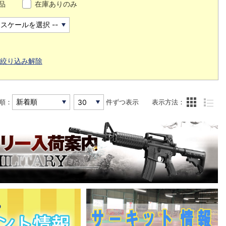
品
在庫ありのみ
絞り込み解除
順：
件ずつ表示
表示方法：