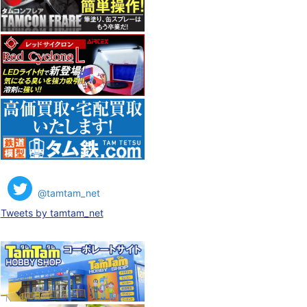
@tamtam_net
Tweets by tamtam_net