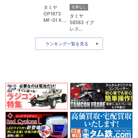
タミヤ
在庫なし
OP1673
タミヤ
MF-01 X ア
58583 イグ
ルミプロペ
レス
ラシャフト
（2013）
Lホイール
本体キット
ランキング一覧を見る
ベース用