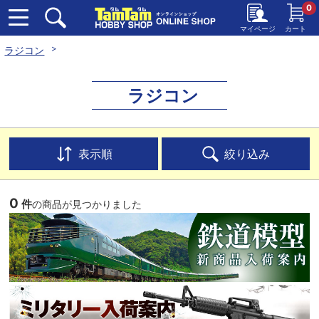
0
マイページ
カート
ラジコン
ラジコン
表示順
絞り込み
0
件
の商品が見つかりました