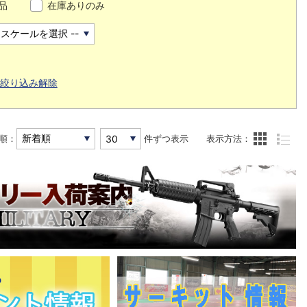
品
在庫ありのみ
絞り込み解除
順：
件ずつ表示
表示方法：