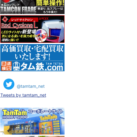
@tamtam_net
Tweets by tamtam_net