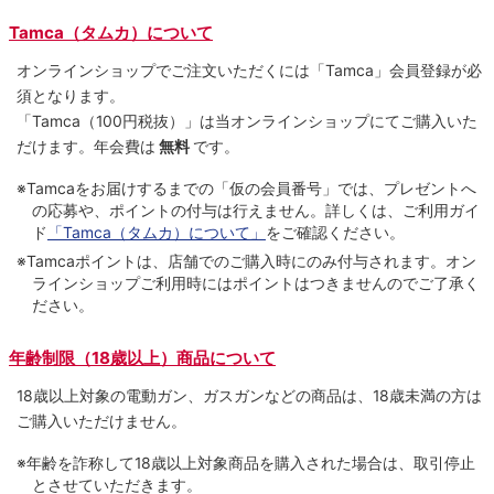
Tamca（タムカ）について
オンラインショップでご注⽂いただくには「Tamca」会員登録が必
須となります。
「Tamca
（100円税抜）
」は当オンラインショップにてご購⼊いた
だけます。
年会費は
無料
です。
※Tamcaをお届けするまでの「仮の会員番号」では、プレゼントへ
の応募や、ポイントの付与は⾏えません。詳しくは、ご利⽤ガイ
ド
「Tamca（タムカ）について」
をご確認ください。
※Tamcaポイントは、店舗でのご購⼊時にのみ付与されます。オン
ラインショップご利用時にはポイントはつきませんのでご了承く
ださい。
年齢制限（18歳以上）商品について
18歳以上対象の電動ガン、ガスガンなどの商品は、18歳未満の方は
ご購入いただけません。
※年齢を詐称して18歳以上対象商品を購入された場合は、取引停止
とさせていただきます。