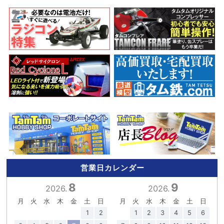
営業日カレンダー
8
9
2026.
2026.
月
火
水
木
金
土
日
月
火
水
木
金
土
日
1
2
1
2
3
4
5
6