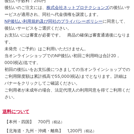
後払い手数料：250円
後払いのご注文には、
株式会社ネットプロテクションズ
の後払いサ
ービスが適用され、同社へ代金債権を譲渡します。
NP後払い利用規約及び同社のプライバシーポリシー
に同意して、
後払いサービスをご選択ください。
お支払いには審査が必要です。 商品の確保は審査通過後になりま
す。
未発売（ご予約）はご利用いただけません。
当オンラインショップでのNP後払い初回ご利用時は合計20，
000(税込)迄です。
初回の後払いをお支払後につきましての当オンラインショップでの
ご利用限度額は累計残高で55,000(税込)までとなります。詳細は
バナーをクリックしてご確認ください。
ご利用者が未成年の場合、法定代理人の利用同意を得てご利用くだ
さい。
送料について
【本州・四国】
700円
（税込）
【北海道・九州・沖縄・離島】
1,200円
（税込）