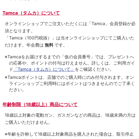
Tamca（タムカ）について
オンラインショップでご注⽂いただくには「Tamca」会員登録が必
須となります。
「Tamca
（100円税抜）
」は当オンラインショップにてご購⼊いた
だけます。
年会費は
無料
です。
※Tamcaをお届けするまでの「仮の会員番号」では、プレゼントへ
の応募や、ポイントの付与は⾏えません。詳しくは、ご利⽤ガイ
ド
「Tamca（タムカ）について」
をご確認ください。
※Tamcaポイントは、店舗でのご購⼊時にのみ付与されます。オン
ラインショップご利用時にはポイントはつきませんのでご了承く
ださい。
年齢制限（18歳以上）商品について
18歳以上対象の電動ガン、ガスガンなどの商品は、18歳未満の方は
ご購入いただけません。
※年齢を詐称して18歳以上対象商品を購入された場合は、取引停止