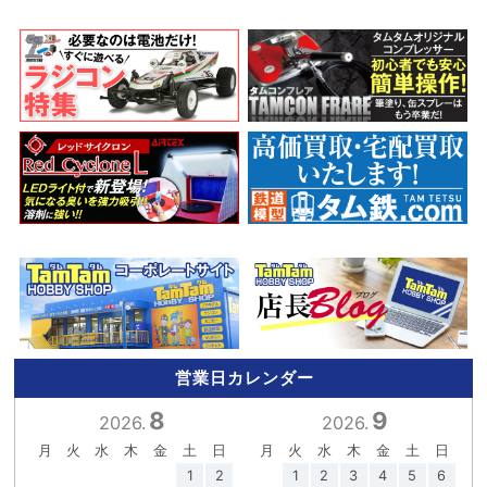
営業日カレンダー
8
9
2026.
2026.
月
火
水
木
金
土
日
月
火
水
木
金
土
日
1
2
1
2
3
4
5
6