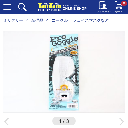
0
マイページ
カート
ミリタリー
装備品
ゴーグル ・フェイスマスクなど
1
/
3