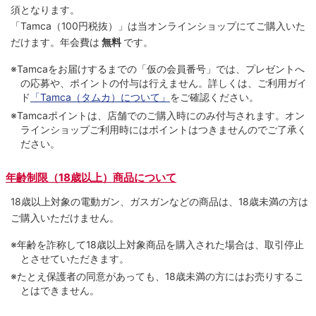
須となります。
「Tamca
（100円税抜）
」は当オンラインショップにてご購⼊いた
だけます。
年会費は
無料
です。
※Tamcaをお届けするまでの「仮の会員番号」では、プレゼントへ
の応募や、ポイントの付与は⾏えません。詳しくは、ご利⽤ガイ
ド
「Tamca（タムカ）について」
をご確認ください。
※Tamcaポイントは、店舗でのご購⼊時にのみ付与されます。オン
ラインショップご利用時にはポイントはつきませんのでご了承く
ださい。
年齢制限（18歳以上）商品について
18歳以上対象の電動ガン、ガスガンなどの商品は、18歳未満の方は
ご購入いただけません。
※年齢を詐称して18歳以上対象商品を購入された場合は、取引停止
とさせていただきます。
※たとえ保護者の同意があっても、18歳未満の方にはお売りするこ
とはできません。