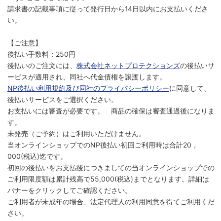
請求書の記載事項に従って発行日から14日以内にお支払いくださ
い。
【ご注意】
後払い手数料：250円
後払いのご注文には、
株式会社ネットプロテクションズ
の後払いサ
ービスが適用され、同社へ代金債権を譲渡します。
NP後払い利用規約及び同社のプライバシーポリシー
に同意して、
後払いサービスをご選択ください。
お支払いには審査が必要です。 商品の確保は審査通過後になりま
す。
未発売（ご予約）はご利用いただけません。
当オンラインショップでのNP後払い初回ご利用時は合計20，
000(税込)迄です。
初回の後払いをお支払後につきましての当オンラインショップでの
ご利用限度額は累計残高で55,000(税込)までとなります。詳細は
バナーをクリックしてご確認ください。
ご利用者が未成年の場合、法定代理人の利用同意を得てご利用くだ
さい。