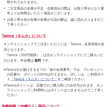
映されておりません。
ご注文商品の在庫が不足・在庫切れの際は、お取り寄せとなり通
常よりお時間をいただく場合がございます。
お取り寄せ先の在庫の在庫が欠品の際は、誠に恐れ入りますがご
了承ください。
Tamca（タムカ）について
オンラインショップでご注⽂いただくには「Tamca」会員登録が必
須となります。
「Tamca
（100円税抜）
」は当オンラインショップにてご購⼊いた
だけます。
年会費は
無料
です。
※Tamcaをお届けするまでの「仮の会員番号」では、プレゼントへ
の応募や、ポイントの付与は⾏えません。詳しくは、ご利⽤ガイ
ド
「Tamca（タムカ）について」
をご確認ください。
※Tamcaポイントは、店舗でのご購⼊時にのみ付与されます。オン
ラインショップご利用時にはポイントはつきませんのでご了承く
ださい。
年齢制限（18歳以上）商品について