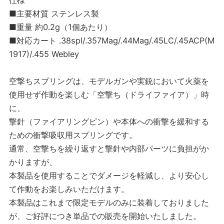
仕様
■主要材質 ステンレス製
■重量 約0.2g（1個あたり）
■対応カート .38spl/.357Mag/.44Mag/.45LC/.45ACP(M
1917)/.455 Webley
空撃ちスプリングは、モデルガンや実銃において火薬を
使用せず作動を楽しむ「空撃ち（ドライファイア）」時
に、
撃針（ファイアリングピン）や本体への衝撃を緩和する
ための衝撃吸収用スプリングです。
通常、空撃ちを繰り返すと撃針や内部パーツに負担がか
かりますが、
本製品を使用することでダメージを軽減し、より安心し
て作動をお楽しみいただけます。
本製品はこれまで限定モデルのみに装着しておりました
が、ご好評につき単品での販売を開始いたしました。