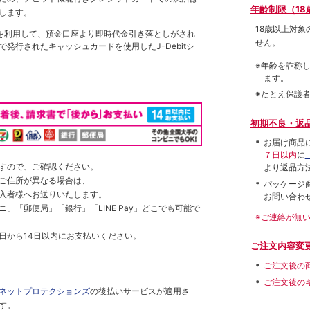
年齢制限（18
します。
18歳以上対
を利用して、預金口座より即時代金引き落としがされ
せん。
発行されたキャッシュカードを使用したJ-Debitシ
※年齢を詐称
ます。
※たとえ保護
初期不良・返
お届け商品
７日以内
に
すので、ご確認ください。
より返品方
ご住所が異なる場合は、
パッケージ
入者様へお送りいたします。
お問い合わ
」「郵便局」「銀行」「LINE Pay」どこでも可能で
※ご連絡が無
日から14日以内にお支払いください。
ご注文内容変
ご注文後の
ご注文後の
ネットプロテクションズ
の後払いサービスが適用さ
す。