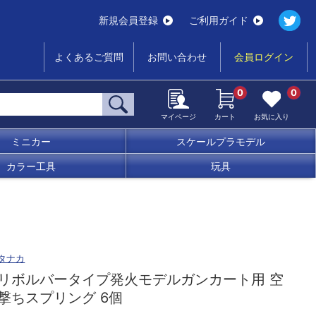
新規会員登録
ご利用ガイド
よくあるご質問
お問い合わせ
会員ログイン
0
0
マイページ
カート
お気に入り
ミニカー
スケールプラモデル
カラー工具
玩具
タナカ
リボルバータイプ発火モデルガンカート用 空
撃ちスプリング 6個