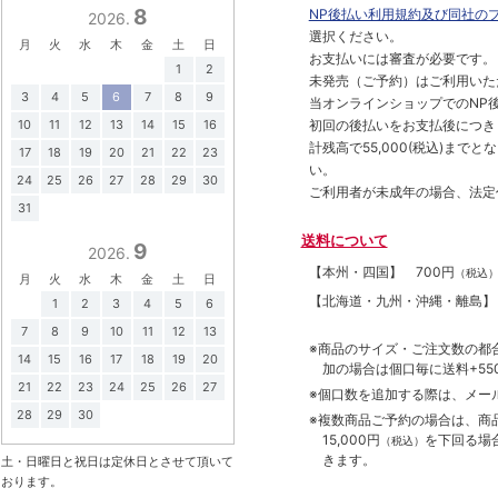
8
NP後払い利用規約及び同社の
2026.
選択ください。
月
火
水
木
金
土
日
お支払いには審査が必要です。
1
2
未発売（ご予約）はご利用いた
3
4
5
6
7
8
9
当オンラインショップでのNP後
初回の後払いをお支払後につき
10
11
12
13
14
15
16
計残高で55,000(税込)ま
17
18
19
20
21
22
23
い。
24
25
26
27
28
29
30
ご利用者が未成年の場合、法定
31
送料について
9
2026.
【本州・四国】
700円
（税込
月
火
水
木
金
土
日
【北海道・九州・沖縄・離島
1
2
3
4
5
6
7
8
9
10
11
12
13
※商品のサイズ・ご注文数の都
14
15
16
17
18
19
20
加の場合は個口毎に送料+550
21
22
23
24
25
26
27
※個口数を追加する際は、メー
28
29
30
※複数商品ご予約の場合は、商品合
15,000円
を下回る場
（税込）
きます。
土・日曜日と祝日は定休日とさせて頂いて
おります。