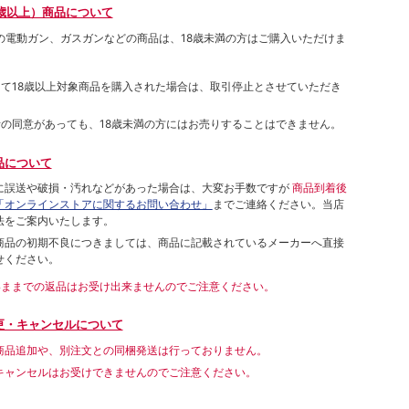
歳以上）商品について
象の電動ガン、ガスガンなどの商品は、18歳未満の方はご購入いただけま
して18歳以上対象商品を購入された場合は、取引停止とさせていただき
者の同意があっても、18歳未満の方にはお売りすることはできません。
品について
に誤送や破損・汚れなどがあった場合は、大変お手数ですが
商品到着後
「オンラインストアに関するお問い合わせ」
までご連絡ください。当店
法をご案内いたします。
商品の初期不良につきましては、商品に記載されているメーカーへ直接
せください。
いままでの返品はお受け出来ませんのでご注意ください。
更・キャンセルについて
商品追加や、別注文との同梱発送は行っておりません。
キャンセルはお受けできませんのでご注意ください。