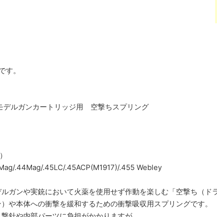
です。
モデルガンカートリッジ用 空撃ちスプリング
り）
g/.44Mag/.45LC/.45ACP(M1917)/.455 Webley
デルガンや実銃において火薬を使用せず作動を楽しむ「空撃ち（ド
ン）や本体への衝撃を緩和するための衝撃吸収用スプリングです。
と撃針や内部パーツに負担がかかりますが、