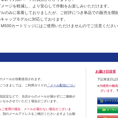
ダメージを軽減し、より安心して作動をお楽しみいただけます。
デルのみに装着しておりましたが、ご好評につき単品での販売を開
mキャップモデルに対応しております。
M500カートリッジにはご使用いただけませんのでご注意ください
お届け日目安
のメールが自動送信されます。
下記発送日は
につきましては、ご利用ガイドの
「メール配信につい
※
沖縄県や離
ざいます。
信設定などで、当店からのメールが届かずにご連絡が
ンセルさせていただく場合がございます。
カートに入
ールをご使用の場合、メールが届かない場合がございま
取り寄せ
、別のメールアドレスをご検討くださいますようお願