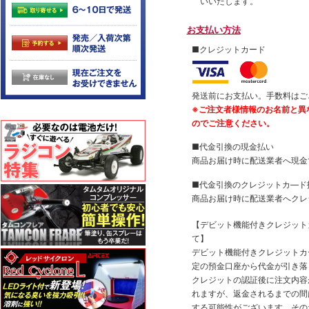
いいたします。
お支払い方法
■クレジットカード
発送前にお支払い。手数料はご
※ご注文者様情報のお名前と異
のでご注意ください。
■代金引換の現金払い
商品お届け時に配送業者へ現金
■代金引換のクレジットカ―ド
商品お届け時に配送業者へクレ
【デビット機能付きクレジッ
て】
デビット機能付きクレジットカ
定の預金口座から代金が引き落
クレジットの認証後に注文内容
れますが、返金されるまでの間
する可能性がございます。その