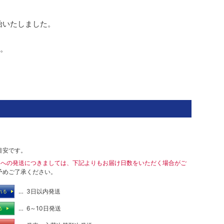
始いたしました。
。
目安です。
島への発送につきましては、下記よりもお届け日数をいただく場合がご
予めご了承ください。
… 3日以内発送
れる
… 6～10日発送
る