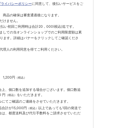
プライバシーポリシー
に同意して、後払いサービスをご
 商品の確保は審査通過後になります。
だけません。
払い初回ご利用時は合計20，000(税込)迄です。
ましての当オンラインショップでのご利用限度額は累
でとなります。詳細はバナーをクリックしてご確認くださ
代理人の利用同意を得てご利用ください。
）
】
1,200円
（税込）
合上、個口数を追加する場合がございます。個口数追
 円
をいただきます。
（税込）
ルにてご確認のご連絡をさせていただきます。
計が15,000円
以上であっても1回の発送で
（税込）
合は、都度送料及び代引手数料をご請求させていただ