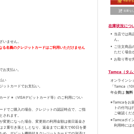
予約す
在庫な
在庫状況につ
当店では商
ん。
ざいません。
ご注文商品
なる名義のクレジットカードはご利用いただけません
ただく場合
お取り寄せ
でお支払い。
Tamca（タ
払い
オンラインシ
ジットカードでお支払い。
「Tamca
（1
年会費は
無料
トカード
※（VISAデビットカード等）
のご利用につい
※Tamca
トの付与は
ードでご購入の場合、クレジットの認証時点で、ご指
ご確認くだ
とされます。
※Tamca
が変更になった場合、変更前の利用金額は後日返金さ
利用時には
は２重引き落としとなり、返金までに最大で60日を要
ため、デビット機能付きクレジットカードでの決済は