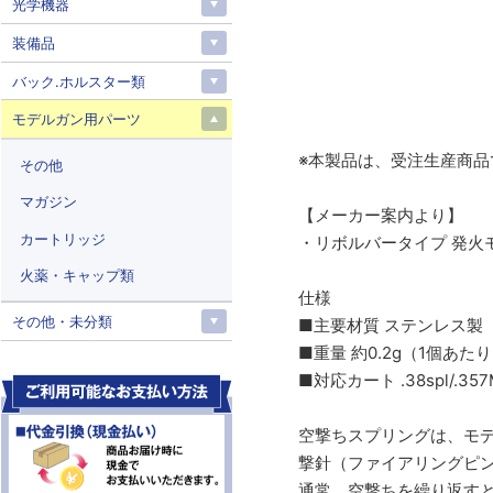
光学機器
装備品
バック.ホルスター類
モデルガン用パーツ
※本製品は、受注生産商品
その他
マガジン
【メーカー案内より】
カートリッジ
・リボルバータイプ 発火
火薬・キャップ類
仕様
その他・未分類
■主要材質 ステンレス製
■重量 約0.2g（1個あた
■対応カート .38spl/.357Ma
空撃ちスプリングは、モ
撃針（ファイアリングピ
通常、空撃ちを繰り返す