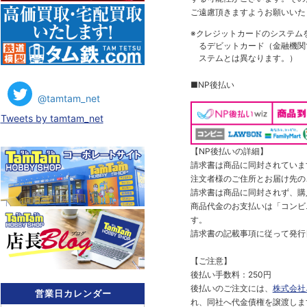
ご遠慮頂きますようお願いいた
※クレジットカードのシステム
るデビットカード（金融機関で
ステムとは異なります。）
■NP後払い
@tamtam_net
Tweets by tamtam_net
【NP後払いの詳細】
請求書は商品に同封されていま
注文者様のご住所とお届け先の
請求書は商品に同封されず、購
商品代金のお支払いは「コンビニ
す。
請求書の記載事項に従って発行
【ご注意】
後払い手数料：250円
後払いのご注文には、
株式会社
営業日カレンダー
れ、同社へ代金債権を譲渡しま