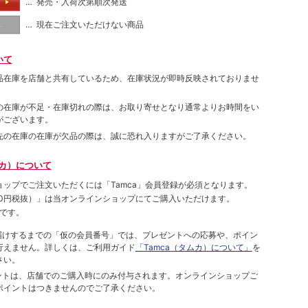
… 発売・入荷次第順次発送
る
… 現在ご注文いただけない商品
し
いて
品在庫を店舗と共有しているため、在庫状況が即時反映されておりませ
の在庫が不足・在庫切れの際は、お取り寄せとなり通常よりお時間をい
がございます。
先の在庫の在庫が欠品の際は、誠に恐れ入りますがご了承ください。
ムカ）について
ョップでご注⽂いただくには「Tamca」会員登録が必須となります。
00円税抜）
」は当オンラインショップにてご購⼊いただけます。
です。
をお届けするまでの「仮の会員番号」では、プレゼントへの応募や、ポイン
⾏えません。詳しくは、ご利⽤ガイド
「Tamca（タムカ）について」
を
さい。
ポイントは、店舗でのご購⼊時にのみ付与されます。オンラインショップご
ポイントはつきませんのでご了承ください。