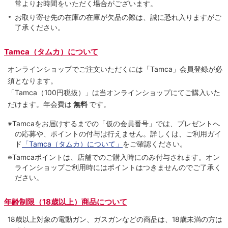
常よりお時間をいただく場合がございます。
お取り寄せ先の在庫の在庫が欠品の際は、誠に恐れ入りますがご
了承ください。
Tamca（タムカ）について
オンラインショップでご注⽂いただくには「Tamca」会員登録が必
須となります。
「Tamca
（100円税抜）
」は当オンラインショップにてご購⼊いた
だけます。
年会費は
無料
です。
※Tamcaをお届けするまでの「仮の会員番号」では、プレゼントへ
の応募や、ポイントの付与は⾏えません。詳しくは、ご利⽤ガイ
ド
「Tamca（タムカ）について」
をご確認ください。
※Tamcaポイントは、店舗でのご購⼊時にのみ付与されます。オン
ラインショップご利用時にはポイントはつきませんのでご了承く
ださい。
年齢制限（18歳以上）商品について
18歳以上対象の電動ガン、ガスガンなどの商品は、18歳未満の方は