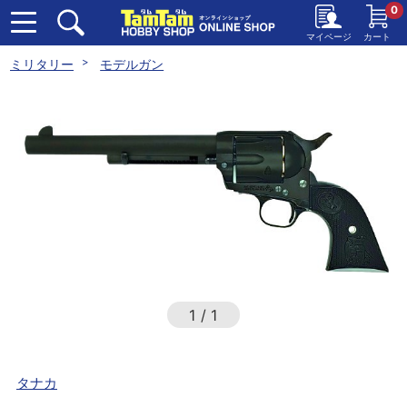
0
マイページ
カート
ミリタリー
モデルガン
1
/
1
タナカ