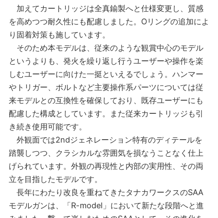
加えてカートリッジは全真鍮製へと仕様変更し、質感
を高めつつ耐久性にも配慮しました。Oリングの追加によ
り固着対策も施しています。
そのため本モデルは、従来のような観賞中心のモデル
というよりも、発火を繰り返し行うユーザーや操作を楽
しむユーザーに向けた一挺といえるでしょう。ハンマー
やトリガー、ボルトなど主要操作系パーツについては従
来モデルとの互換性を確保しており、既存ユーザーにも
配慮した構成としています。また従来カートリッジも引
き続き使用可能です。
外観面では2ndジェネレーション特有のディテールを
踏襲しつつ、クラシカルな雰囲気を損なうことなく仕上
げられています。外観の再現性と内部の実用性、その両
立を目指したモデルです。
長年にわたり改良を重ねてきたタナカワークスのSAA
モデルガンは、「R-model」において新たな段階へと進