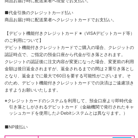
商品お届け時に配送業者へ現金でお支払い。
■代金引換のクレジットカ―ド払い
商品お届け時に配送業者へクレジットカードでお支払い。
【デビット機能付きクレジットカード
※（VISAデビットカード等）
のご利用について】
デビット機能付きクレジットカードでご購入の場合、クレジットの
認証時点で、ご指定の預金口座から代金が引き落とされます。
クレジットの認証後に注文内容が変更になった場合、変更前の利用
金額は後日返金されますが、返金されるまでの間は２重引き落とし
となり、返金までに最大で60日を要する可能性がございます。そ
のため、デビット機能付きクレジットカードでの決済はご遠慮頂き
ますようお願いいたします。
※クレジットカードのシステムを利用して、預金口座より即時代金
引き落としがされるデビットカード（金融機関で発行されたキャ
ッシュカードを使用したJ-Debitシステムとは異なります。）
■NP後払い