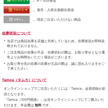
… 6～10日発送
取り寄せる
… 発売・入荷次第順次発送
予約する
… 現在ご注文いただけない商品
在庫なし
在庫状況について
当店では商品在庫を店舗と共有しているため、在庫状況が即時反
映されておりません。
ご注文商品の在庫が不足・在庫切れの際は、お取り寄せとなり通
常よりお時間をいただく場合がございます。
お取り寄せ先の在庫の在庫が欠品の際は、誠に恐れ入りますがご
了承ください。
Tamca（タムカ）について
オンラインショップでご注⽂いただくには「Tamca」会員登録が必
須となります。
「Tamca
（100円税抜）
」は当オンラインショップにてご購⼊いた
だけます。
年会費は
無料
です。