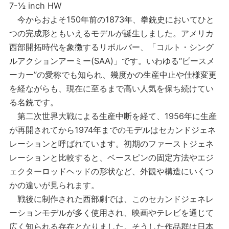
7-½ inch HW
今からおよそ150年前の1873年、拳銃史においてひと
つの完成形ともいえるモデルが誕生しました。アメリカ
西部開拓時代を象徴するリボルバー、「コルト・シング
ルアクションアーミー(SAA)」です。いわゆる“ピースメ
ーカー”の愛称でも知られ、幾度かの生産中止や仕様変更
を経ながらも、現在に至るまで高い人気を保ち続けてい
る名銃です。
第二次世界大戦による生産中断を経て、1956年に生産
が再開されてから1974年までのモデルはセカンドジェネ
レーションと呼ばれています。初期のファーストジェネ
レーションと比較すると、ベースピンの固定方法やエジ
ェクターロッドヘッドの形状など、外観や構造にいくつ
かの違いが見られます。
戦後に制作された西部劇では、このセカンドジェネレ
ーションモデルが多く使用され、映画やテレビを通じて
広く知られる存在となりました。そうした作品群は日本