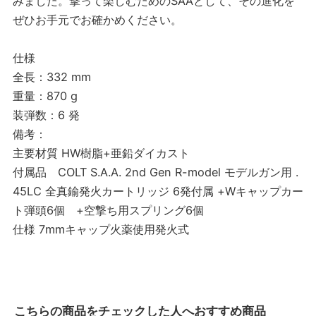
みました。撃って楽しむためのSAAとして、その進化を
ぜひお手元でお確かめください。
仕様
全長：332 mm
重量：870 g
装弾数：6 発
備考：
主要材質 HW樹脂+亜鉛ダイカスト
付属品 COLT S.A.A. 2nd Gen R-model モデルガン用 .
45LC 全真鍮発火カートリッジ 6発付属 +Wキャップカー
ト弾頭6個 +空撃ち用スプリング6個
仕様 7mmキャップ火薬使用発火式
こちらの商品をチェックした人へおすすめ商品