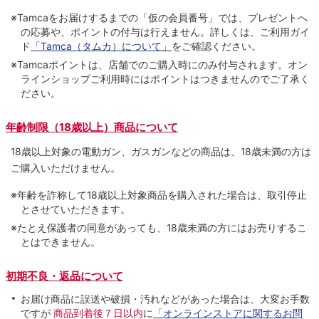
※Tamcaをお届けするまでの「仮の会員番号」では、プレゼントへ
の応募や、ポイントの付与は⾏えません。詳しくは、ご利⽤ガイ
ド
「Tamca（タムカ）について」
をご確認ください。
※Tamcaポイントは、店舗でのご購⼊時にのみ付与されます。オン
ラインショップご利用時にはポイントはつきませんのでご了承く
ださい。
年齢制限（18歳以上）商品について
18歳以上対象の電動ガン、ガスガンなどの商品は、18歳未満の方は
ご購入いただけません。
※年齢を詐称して18歳以上対象商品を購入された場合は、取引停止
とさせていただきます。
※たとえ保護者の同意があっても、18歳未満の方にはお売りするこ
とはできません。
初期不良・返品について
お届け商品に誤送や破損・汚れなどがあった場合は、大変お手数
ですが
商品到着後７日以内
に
「オンラインストアに関するお問