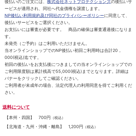
後払いのご注文には、
株式会社ネットプロテクションズ
の後払いサ
ービスが適用され、同社へ代金債権を譲渡します。
NP後払い利用規約及び同社のプライバシーポリシー
に同意して、
後払いサービスをご選択ください。
お支払いには審査が必要です。 商品の確保は審査通過後になりま
す。
未発売（ご予約）はご利用いただけません。
当オンラインショップでのNP後払い初回ご利用時は合計20，
000(税込)迄です。
初回の後払いをお支払後につきましての当オンラインショップでの
ご利用限度額は累計残高で55,000(税込)までとなります。詳細は
バナーをクリックしてご確認ください。
ご利用者が未成年の場合、法定代理人の利用同意を得てご利用くだ
さい。
送料について
【本州・四国】
700円
（税込）
【北海道・九州・沖縄・離島】
1,200円
（税込）