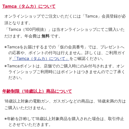
Tamca（タムカ）について
オンラインショップでご注⽂いただくには「Tamca」会員登録が必
須となります。
「Tamca
（100円税抜）
」は当オンラインショップにてご購⼊いた
だけます。
年会費は
無料
です。
※Tamcaをお届けするまでの「仮の会員番号」では、プレゼントへ
の応募や、ポイントの付与は⾏えません。詳しくは、ご利⽤ガイ
ド
「Tamca（タムカ）について」
をご確認ください。
※Tamcaポイントは、店舗でのご購⼊時にのみ付与されます。オン
ラインショップご利用時にはポイントはつきませんのでご了承く
ださい。
年齢制限（18歳以上）商品について
18歳以上対象の電動ガン、ガスガンなどの商品は、18歳未満の方は
ご購入いただけません。
※年齢を詐称して18歳以上対象商品を購入された場合は、取引停止
とさせていただきます。