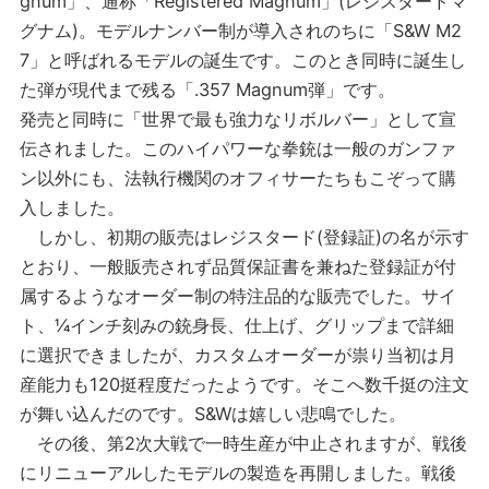
gnum」、通称「Registered Magnum」(レジスタードマ
グナム)。モデルナンバー制が導入されのちに「S&W M2
7」と呼ばれるモデルの誕生です。このとき同時に誕生し
た弾が現代まで残る「.357 Magnum弾」です。
発売と同時に「世界で最も強力なリボルバー」として宣
伝されました。このハイパワーな拳銃は一般のガンファ
ン以外にも、法執行機関のオフィサーたちもこぞって購
入しました。
しかし、初期の販売はレジスタード(登録証)の名が示す
とおり、一般販売されず品質保証書を兼ねた登録証が付
属するようなオーダー制の特注品的な販売でした。サイ
ト、¼インチ刻みの銃身長、仕上げ、グリップまで詳細
に選択できましたが、カスタムオーダーが祟り当初は月
産能力も120挺程度だったようです。そこへ数千挺の注文
が舞い込んだのです。S&Wは嬉しい悲鳴でした。
その後、第2次大戦で一時生産が中止されますが、戦後
にリニューアルしたモデルの製造を再開しました。戦後