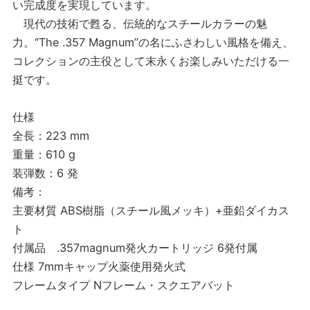
い完成度を実現しています。
現代の技術で甦る、伝統的なスチールカラーの魅
力。“The .357 Magnum”の名にふさわしい風格を備え、
コレクションの主役として末永くお楽しみいただける一
挺です。
仕様
全長：223 mm
重量：610 g
装弾数：6 発
備考：
主要材質 ABS樹脂（スチール風メッキ）+亜鉛ダイカス
ト
付属品 .357magnum発火カートリッジ 6発付属
仕様 7mmキャップ火薬使用発火式
フレームタイプ Nフレーム・スクエアバット