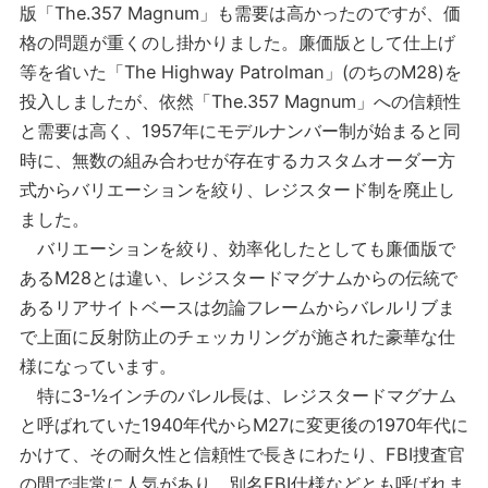
版「The.357 Magnum」も需要は高かったのですが、価
格の問題が重くのし掛かりました。廉価版として仕上げ
等を省いた「The Highway Patrolman」(のちのM28)を
投入しましたが、依然「The.357 Magnum」への信頼性
と需要は高く、1957年にモデルナンバー制が始まると同
時に、無数の組み合わせが存在するカスタムオーダー方
式からバリエーションを絞り、レジスタード制を廃止し
ました。
バリエーションを絞り、効率化したとしても廉価版で
あるM28とは違い、レジスタードマグナムからの伝統で
あるリアサイトベースは勿論フレームからバレルリブま
で上面に反射防止のチェッカリングが施された豪華な仕
様になっています。
特に3-½インチのバレル長は、レジスタードマグナム
と呼ばれていた1940年代からM27に変更後の1970年代に
かけて、その耐久性と信頼性で長きにわたり、FBI捜査官
の間で非常に人気があり、別名FBI仕様などとも呼ばれま