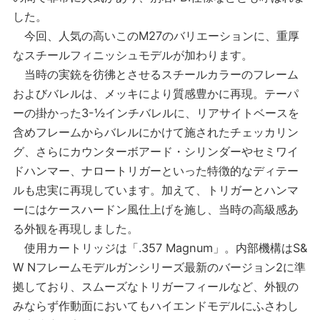
した。
今回、人気の高いこのM27のバリエーションに、重厚
なスチールフィニッシュモデルが加わります。
当時の実銃を彷彿とさせるスチールカラーのフレーム
およびバレルは、メッキにより質感豊かに再現。テーパ
ーの掛かった3-½インチバレルに、リアサイトベースを
含めフレームからバレルにかけて施されたチェッカリン
グ、さらにカウンターボアード・シリンダーやセミワイ
ドハンマー、ナロートリガーといった特徴的なディテー
ルも忠実に再現しています。加えて、トリガーとハンマ
ーにはケースハードン風仕上げを施し、当時の高級感あ
る外観を再現しました。
使用カートリッジは「.357 Magnum」。内部機構はS&
W Nフレームモデルガンシリーズ最新のバージョン2に準
拠しており、スムーズなトリガーフィールなど、外観の
みならず作動面においてもハイエンドモデルにふさわし