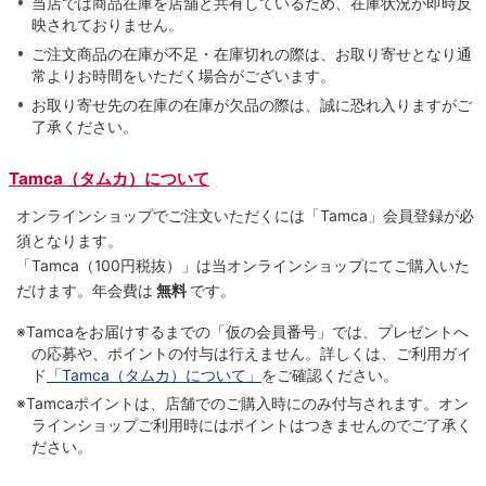
当店では商品在庫を店舗と共有しているため、在庫状況が即時反
映されておりません。
ご注文商品の在庫が不足・在庫切れの際は、お取り寄せとなり通
常よりお時間をいただく場合がございます。
お取り寄せ先の在庫の在庫が欠品の際は、誠に恐れ入りますがご
了承ください。
Tamca（タムカ）について
オンラインショップでご注⽂いただくには「Tamca」会員登録が必
須となります。
「Tamca
（100円税抜）
」は当オンラインショップにてご購⼊いた
だけます。
年会費は
無料
です。
※Tamcaをお届けするまでの「仮の会員番号」では、プレゼントへ
の応募や、ポイントの付与は⾏えません。詳しくは、ご利⽤ガイ
ド
「Tamca（タムカ）について」
をご確認ください。
※Tamcaポイントは、店舗でのご購⼊時にのみ付与されます。オン
ラインショップご利用時にはポイントはつきませんのでご了承く
ださい。