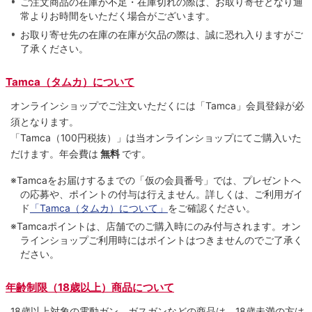
ご注文商品の在庫が不足・在庫切れの際は、お取り寄せとなり通
常よりお時間をいただく場合がございます。
お取り寄せ先の在庫の在庫が欠品の際は、誠に恐れ入りますがご
了承ください。
Tamca（タムカ）について
オンラインショップでご注⽂いただくには「Tamca」会員登録が必
須となります。
「Tamca
（100円税抜）
」は当オンラインショップにてご購⼊いた
だけます。
年会費は
無料
です。
※Tamcaをお届けするまでの「仮の会員番号」では、プレゼントへ
の応募や、ポイントの付与は⾏えません。詳しくは、ご利⽤ガイ
ド
「Tamca（タムカ）について」
をご確認ください。
※Tamcaポイントは、店舗でのご購⼊時にのみ付与されます。オン
ラインショップご利用時にはポイントはつきませんのでご了承く
ださい。
年齢制限（18歳以上）商品について
18歳以上対象の電動ガン、ガスガンなどの商品は、18歳未満の方は