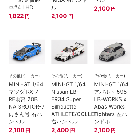
車#4 LHD
ル
2,100
円
1,822
2,100
円
円
その他(ミニカー)
その他(ミニカー)
その他(ミニカー)
MINI-GT 1/64
MINI-GT 1/64
MINI-GT 1/64
マツダ RX-7
Nissan LB-
アバルト 595
RE雨宮 20B
ER34 Super
LB-WORKS x
NA 3ROTOR-7
Silhouette
Abas Works
雨さん号 右ハ
ATHLETE/COLLET
Fighters 左ハ
ンドル
右ハンドル
ンドル
2,100
2,400
2,100
円
円
円