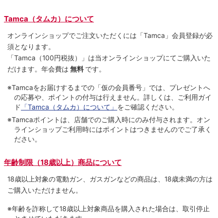
Tamca（タムカ）について
オンラインショップでご注⽂いただくには「Tamca」会員登録が必
須となります。
「Tamca
（100円税抜）
」は当オンラインショップにてご購⼊いた
だけます。
年会費は
無料
です。
※Tamcaをお届けするまでの「仮の会員番号」では、プレゼントへ
の応募や、ポイントの付与は⾏えません。詳しくは、ご利⽤ガイ
ド
「Tamca（タムカ）について」
をご確認ください。
※Tamcaポイントは、店舗でのご購⼊時にのみ付与されます。オン
ラインショップご利用時にはポイントはつきませんのでご了承く
ださい。
年齢制限（18歳以上）商品について
18歳以上対象の電動ガン、ガスガンなどの商品は、18歳未満の方は
ご購入いただけません。
※年齢を詐称して18歳以上対象商品を購入された場合は、取引停止