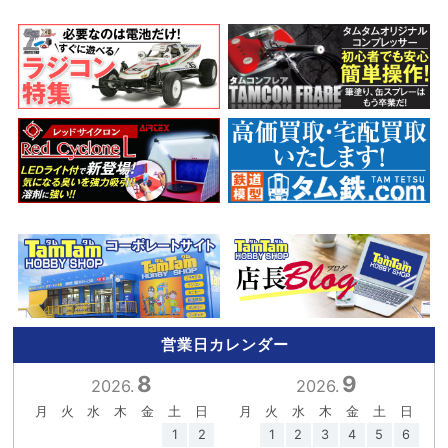
営業日カレンダー
8
9
2026.
2026.
月
火
水
木
金
土
日
月
火
水
木
金
土
日
1
2
1
2
3
4
5
6