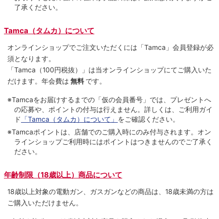
了承ください。
Tamca（タムカ）について
オンラインショップでご注⽂いただくには「Tamca」会員登録が必
須となります。
「Tamca
（100円税抜）
」は当オンラインショップにてご購⼊いた
だけます。
年会費は
無料
です。
※Tamcaをお届けするまでの「仮の会員番号」では、プレゼントへ
の応募や、ポイントの付与は⾏えません。詳しくは、ご利⽤ガイ
ド
「Tamca（タムカ）について」
をご確認ください。
※Tamcaポイントは、店舗でのご購⼊時にのみ付与されます。オン
ラインショップご利用時にはポイントはつきませんのでご了承く
ださい。
年齢制限（18歳以上）商品について
18歳以上対象の電動ガン、ガスガンなどの商品は、18歳未満の方は
ご購入いただけません。