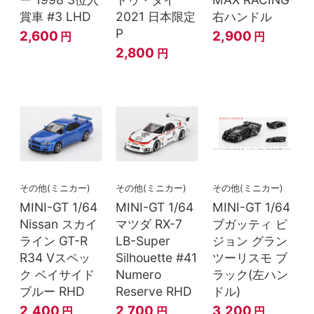
賞車 #3 LHD
2021 日本限定
右ハンドル
P
2,600
2,900
円
円
2,800
円
その他(ミニカー)
その他(ミニカー)
その他(ミニカー)
MINI-GT 1/64
MINI-GT 1/64
MINI-GT 1/64
Nissan スカイ
マツダ RX-7
ブガッティ ビ
ライン GT-R
LB-Super
ジョン グラン
R34 Vスペッ
Silhouette #41
ツーリスモ ブ
ク ベイサイド
Numero
ラック(左ハン
ブルー RHD
Reserve RHD
ドル)
2,400
2,700
3,200
円
円
円