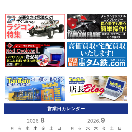
営業日カレンダー
8
9
2026.
2026.
月
火
水
木
金
土
日
月
火
水
木
金
土
日