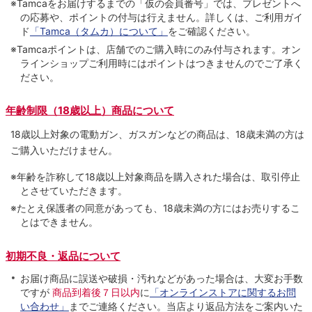
※Tamcaをお届けするまでの「仮の会員番号」では、プレゼントへ
の応募や、ポイントの付与は⾏えません。詳しくは、ご利⽤ガイ
ド
「Tamca（タムカ）について」
をご確認ください。
※Tamcaポイントは、店舗でのご購⼊時にのみ付与されます。オン
ラインショップご利用時にはポイントはつきませんのでご了承く
ださい。
年齢制限（18歳以上）商品について
18歳以上対象の電動ガン、ガスガンなどの商品は、18歳未満の方は
ご購入いただけません。
※年齢を詐称して18歳以上対象商品を購入された場合は、取引停止
とさせていただきます。
※たとえ保護者の同意があっても、18歳未満の方にはお売りするこ
とはできません。
初期不良・返品について
お届け商品に誤送や破損・汚れなどがあった場合は、大変お手数
ですが
商品到着後７日以内
に
「オンラインストアに関するお問
い合わせ」
までご連絡ください。当店より返品方法をご案内いた