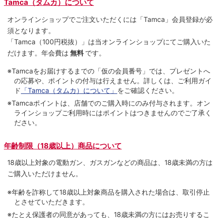
Tamca（タムカ）について
オンラインショップでご注⽂いただくには「Tamca」会員登録が必
須となります。
「Tamca
（100円税抜）
」は当オンラインショップにてご購⼊いた
だけます。
年会費は
無料
です。
※Tamcaをお届けするまでの「仮の会員番号」では、プレゼントへ
の応募や、ポイントの付与は⾏えません。詳しくは、ご利⽤ガイ
ド
「Tamca（タムカ）について」
をご確認ください。
※Tamcaポイントは、店舗でのご購⼊時にのみ付与されます。オン
ラインショップご利用時にはポイントはつきませんのでご了承く
ださい。
年齢制限（18歳以上）商品について
18歳以上対象の電動ガン、ガスガンなどの商品は、18歳未満の方は
ご購入いただけません。
※年齢を詐称して18歳以上対象商品を購入された場合は、取引停止
とさせていただきます。
※たとえ保護者の同意があっても、18歳未満の方にはお売りするこ