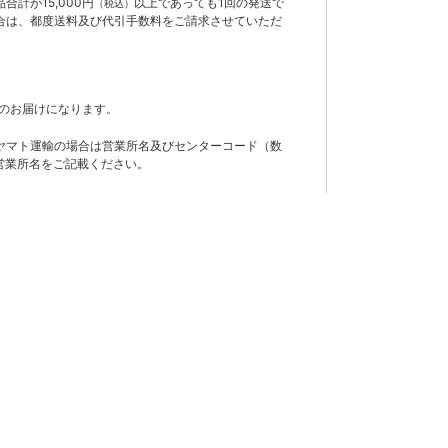
計が15,000円
以上であっても1回の発送で
（税込）
合は、都度送料及び代引手数料をご請求させていただ
のお届けになります。
ヤマト運輸の場合は営業所名及びセンターコード（数
営業所名をご記載ください。