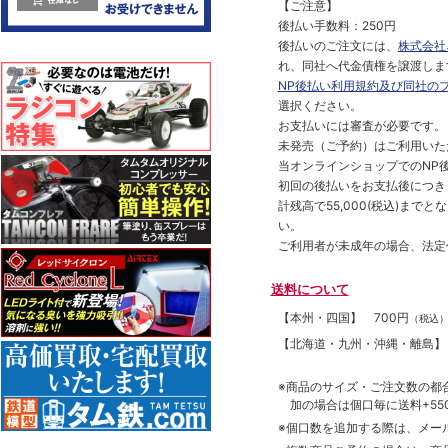
【ご注意】
後払い手数料：250円
後払いのご注文には、
株式会社
れ、同社へ代金債権を譲渡しま
NP後払い利用規約及び同社の
選択ください。
お支払いには審査が必要です。
未発売（ご予約）はご利用いた
当オンラインショップでのNP後
初回の後払いをお支払後につき
計残高で55,000(税込)ま
い。
ご利用者が未成年の場合、法定
送料について
【本州・四国】
700円
（税込
【北海道・九州・沖縄・離島
※商品のサイズ・ご注文数の都
加の場合は個口毎に送料+550
※個口数を追加する際は、メー