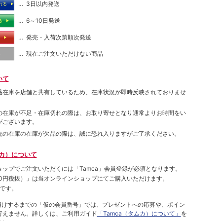
… 3日以内発送
れる
… 6～10日発送
る
… 発売・入荷次第順次発送
る
… 現在ご注文いただけない商品
し
いて
品在庫を店舗と共有しているため、在庫状況が即時反映されておりませ
の在庫が不足・在庫切れの際は、お取り寄せとなり通常よりお時間をい
がございます。
先の在庫の在庫が欠品の際は、誠に恐れ入りますがご了承ください。
ムカ）について
ョップでご注⽂いただくには「Tamca」会員登録が必須となります。
00円税抜）
」は当オンラインショップにてご購⼊いただけます。
です。
をお届けするまでの「仮の会員番号」では、プレゼントへの応募や、ポイン
⾏えません。詳しくは、ご利⽤ガイド
「Tamca（タムカ）について」
を