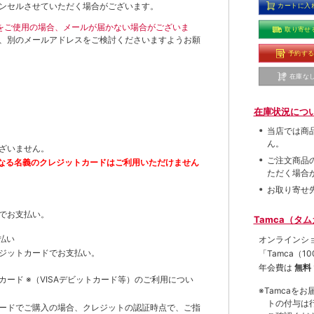
ンセルさせていただく場合がございます。
カートに入
ールをご使用の場合、メールが届かない場合がございま
取り寄せ
、別のメールアドレスをご検討くださいますようお願
予約す
在庫な
在庫状況につ
当店では商
ん。
ざいません。
ご注文商品
なる名義のクレジットカードはご利用いただけません
ただく場合
お取り寄せ
でお支払い。
Tamca（タ
払い
オンラインシ
ジットカードでお支払い。
「Tamca
（1
年会費は
無料
トカード
※（VISAデビットカード等）
のご利用につい
※Tamca
トの付与は
ードでご購入の場合、クレジットの認証時点で、ご指