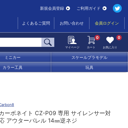
新規会員登録
ご利用ガイド
よくあるご質問
お問い合わせ
会員ログイン
0
0
マイページ
カート
お気に入り
ミニカー
スケールプラモデル
カラー工具
玩具
Carbon8
カーボネイト CZ-P09 専用 サイレンサー対
応 アウターバレル 14㎜逆ネジ