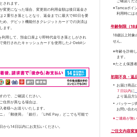
ご確認くだ
とされます。
※Tamca
が変更になった場合、変更前の利用金額は後日返金さ
利用時には
は２重引き落としとなり、返金までに最大で60日を要
ため、デビット機能付きクレジットカードでの決済は
年齢制限（18
します。
18歳以上対
を利用して、預金口座より即時代金引き落としがされ
せん。
発行されたキャッシュカードを使用したJ-Debitシ
※年齢を詐称
ます。
※たとえ保護
初期不良・返
お届け商品
７日以内
に
すので、ご確認ください。
より返品方
ご住所が異なる場合は、
パッケージ
入者様へお送りいたします。
お問い合わ
」「郵便局」「銀行」「LINE Pay」どこでも可能で
※ご連絡が無
日から14日以内にお支払いください。
ご注文内容変