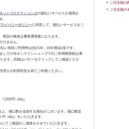
ご注文後の
ご注文後の
ネットプロテクションズ
の後払いサービスが適用さ
す。
プライバシーポリシー
に同意して、後払いサービスをご
 商品の確保は審査通過後になります。
だけません。
払い初回ご利用時は合計20，000(税込)迄です。
ましての当オンラインショップでのご利用限度額は累
でとなります。詳細はバナーをクリックしてご確認くださ
代理人の利用同意を得てご利用ください。
）
】
1,200円
（税込）
合上、個口数を追加する場合がございます。個口数追
 円
をいただきます。
（税込）
ルにてご確認のご連絡をさせていただきます。