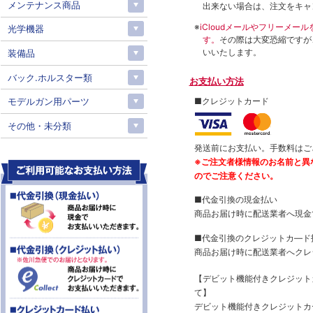
メンテナンス商品
出来ない場合は、注文をキャ
※
iCloudメールやフリーメ
光学機器
す。
その際は大変恐縮ですが
いいたします。
装備品
バック.ホルスター類
お支払い方法
モデルガン用パーツ
■クレジットカード
その他・未分類
発送前にお支払い。手数料はご
※ご注文者様情報のお名前と異
のでご注意ください。
■代金引換の現金払い
商品お届け時に配送業者へ現金
■代金引換のクレジットカ―ド
商品お届け時に配送業者へクレ
【デビット機能付きクレジッ
て】
デビット機能付きクレジットカ