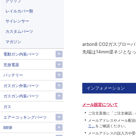
グリップ
レイルカバー類
サイレンサー
カスタムパーツ
マガジン
arbon8 CO2ガスブロ
先端は14mm逆ネジとな
電動ガン内装パーツ
充放電器
バッテリー
ガスガン外装パーツ
インフォメーション
ガスガン内装パーツ
メール設定について
ガス
ご注文直後に「ご注文確認」
エアーコッキングパーツ
メールアドレスやメール配信
て」
をご確認ください。
BB弾
メールアドレスの誤入力や受