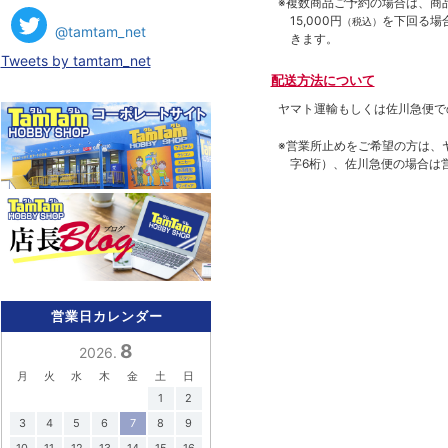
※複数商品ご予約の場合は、商品合
15,000円
を下回る場
（税込）
@tamtam_net
きます。
Tweets by tamtam_net
配送方法について
ヤマト運輸もしくは佐川急便で
※営業所止めをご希望の方は、
字6桁）、佐川急便の場合は
営業日カレンダー
8
2026.
月
火
水
木
金
土
日
1
2
3
4
5
6
7
8
9