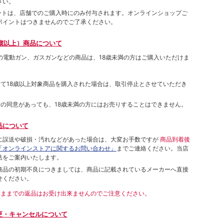
さい。
ポイントは、店舗でのご購⼊時にのみ付与されます。オンラインショップご
ポイントはつきませんのでご了承ください。
歳以上）商品について
象の電動ガン、ガスガンなどの商品は、18歳未満の方はご購入いただけま
して18歳以上対象商品を購入された場合は、取引停止とさせていただき
者の同意があっても、18歳未満の方にはお売りすることはできません。
品について
に誤送や破損・汚れなどがあった場合は、大変お手数ですが
商品到着後
「オンラインストアに関するお問い合わせ」
までご連絡ください。当店
法をご案内いたします。
商品の初期不良につきましては、商品に記載されているメーカーへ直接
せください。
いままでの返品はお受け出来ませんのでご注意ください。
更・キャンセルについて