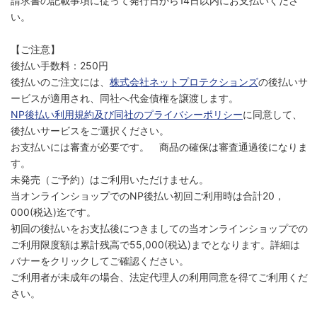
請求書の記載事項に従って発行日から14日以内にお支払いくださ
い。
【ご注意】
後払い手数料：250円
後払いのご注文には、
株式会社ネットプロテクションズ
の後払いサ
ービスが適用され、同社へ代金債権を譲渡します。
NP後払い利用規約及び同社のプライバシーポリシー
に同意して、
後払いサービスをご選択ください。
お支払いには審査が必要です。 商品の確保は審査通過後になりま
す。
未発売（ご予約）はご利用いただけません。
当オンラインショップでのNP後払い初回ご利用時は合計20，
000(税込)迄です。
初回の後払いをお支払後につきましての当オンラインショップでの
ご利用限度額は累計残高で55,000(税込)までとなります。詳細は
バナーをクリックしてご確認ください。
ご利用者が未成年の場合、法定代理人の利用同意を得てご利用くだ
さい。