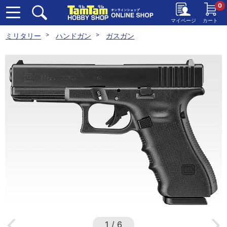
0
マイページ
カート
ミリタリー
ハンドガン
ガスガン
1
/
6