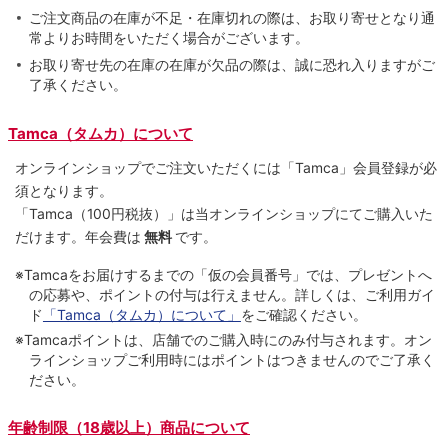
ご注文商品の在庫が不足・在庫切れの際は、お取り寄せとなり通
常よりお時間をいただく場合がございます。
お取り寄せ先の在庫の在庫が欠品の際は、誠に恐れ入りますがご
了承ください。
Tamca（タムカ）について
オンラインショップでご注⽂いただくには「Tamca」会員登録が必
須となります。
「Tamca
（100円税抜）
」は当オンラインショップにてご購⼊いた
だけます。
年会費は
無料
です。
※Tamcaをお届けするまでの「仮の会員番号」では、プレゼントへ
の応募や、ポイントの付与は⾏えません。詳しくは、ご利⽤ガイ
ド
「Tamca（タムカ）について」
をご確認ください。
※Tamcaポイントは、店舗でのご購⼊時にのみ付与されます。オン
ラインショップご利用時にはポイントはつきませんのでご了承く
ださい。
年齢制限（18歳以上）商品について