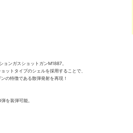
ションガスショットガンM1887。
ショットタイプのシェルを採用することで、
ガンの特徴である散弾発射を再現！
BB弾を装弾可能。
。