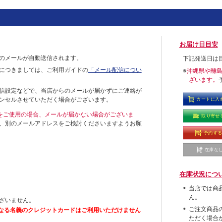
お届け日目安
のメールが自動送信されます。
下記発送日は
につきましては、ご利用ガイドの
「メール配信につい
※
沖縄県や離
ざいます。
信設定などで、当店からのメールが届かずにご連絡が
ンセルさせていただく場合がございます。
カートに入
ールをご使用の場合、メールが届かない場合がございま
取り寄せ
、別のメールアドレスをご検討くださいますようお願
予約す
在庫な
在庫状況につ
当店では商
ん。
ざいません。
ご注文商品
なる名義のクレジットカードはご利用いただけません
ただく場合