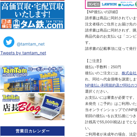
【NP後払いの詳細】
請求書は商品に同封されていま
注文者様のご住所とお届け先の
請求書は商品に同封されず、購
商品代金のお支払いは「コンビニ
す。
@tamtam_net
請求書の記載事項に従って発行
Tweets by tamtam_net
【ご注意】
後払い手数料：250円
後払いのご注文には、
株式会社
れ、同社へ代金債権を譲渡しま
NP後払い利用規約及び同社の
選択ください。
お支払いには審査が必要です。
未発売（ご予約）はご利用いた
当オンラインショップでのNP後
初回の後払いをお支払後につき
計残高で55,000(税込)ま
い。
営業日カレンダー
ご利用者が未成年の場合、法定