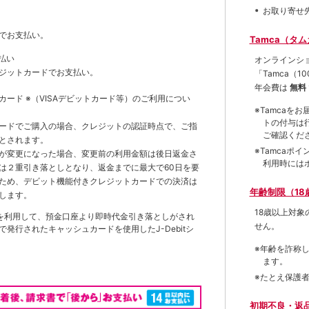
お取り寄せ
でお支払い。
Tamca（タ
払い
オンラインシ
ジットカードでお支払い。
「Tamca
（1
年会費は
無料
トカード
※（VISAデビットカード等）
のご利用につい
※Tamca
トの付与は
ードでご購入の場合、クレジットの認証時点で、ご指
ご確認くだ
とされます。
※Tamca
が変更になった場合、変更前の利用金額は後日返金さ
利用時には
は２重引き落としとなり、返金までに最大で60日を要
ため、デビット機能付きクレジットカードでの決済は
年齢制限（18
します。
18歳以上対
を利用して、預金口座より即時代金引き落としがされ
せん。
発行されたキャッシュカードを使用したJ-Debitシ
※年齢を詐称
ます。
※たとえ保護
初期不良・返