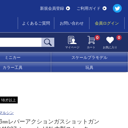
新規会員登録
ご利用ガイド
よくあるご質問
お問い合わせ
会員ログイン
0
0
マイページ
カート
お気に入り
ミニカー
スケールプラモデル
カラー工具
玩具
18才以上
マルシン
6㎜レバーアクションガスショットガン