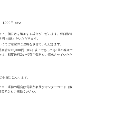
）
】
1,200円
（税込）
合上、個口数を追加する場合がございます。個口数追
 円
をいただきます。
（税込）
ルにてご確認のご連絡をさせていただきます。
計が15,000円
以上であっても1回の発送で
（税込）
合は、都度送料及び代引手数料をご請求させていただ
のお届けになります。
ヤマト運輸の場合は営業所名及びセンターコード（数
営業所名をご記載ください。