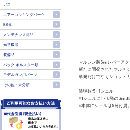
ガス
エアーコッキングパーツ
BB弾
メンテナンス商品
光学機器
装備品
マルシン製6㎜レバーアク
バック.ホルスター類
新たに開発されたマルチ
モデルガン用パーツ
単発だけでなくショット
その他・未分類
装弾数:5+1シェル
※1シェルに1～8発の6㎜
※本体にシェルは5発付属