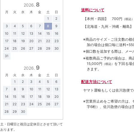
8
2026.
送料について
月
火
水
木
金
土
日
【本州・四国】
700円
1
2
（税込
3
4
5
6
7
8
9
【北海道・九州・沖縄・離島
10
11
12
13
14
15
16
※商品のサイズ・ご注文数の都
17
18
19
20
21
22
23
加の場合は個口毎に送料+550
24
25
26
27
28
29
30
※個口数を追加する際は、メー
31
※複数商品ご予約の場合は、商品合
15,000円
を下回る場
（税込）
9
2026.
きます。
月
火
水
木
金
土
日
配送方法について
1
2
3
4
5
6
7
8
9
10
11
12
13
ヤマト運輸もしくは佐川急便で
14
15
16
17
18
19
20
※営業所止めをご希望の方は、
21
22
23
24
25
26
27
字6桁）、佐川急便の場合は
28
29
30
土・日曜日と祝日は定休日とさせて頂いて
おります。