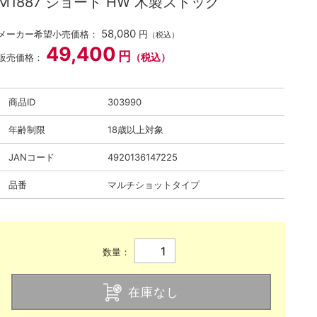
M1887 ショート HW 木製ストック
58,080
メーカー希望小売価格：
円
（税込）
49,400
円
（税込）
販売価格：
商品ID
303990
年齢制限
18歳以上対象
JANコード
4920136147225
品番
マルチショットタイプ
数量：
在庫なし