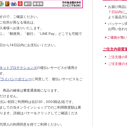
お届け商品
７日以内
に
すので、ご確認ください。
より返品方
ご住所が異なる場合は、
パッケージ
入者様へお送りいたします。
お問い合わ
」「郵便局」「銀行」「LINE Pay」どこでも可能で
※ご連絡が無
日から14日以内にお支払いください。
ご注文内容変
ご注文後の
ご注文後の
ネットプロテクションズ
の後払いサービスが適用さ
す。
プライバシーポリシー
に同意して、後払いサービスをご
 商品の確保は審査通過後になります。
だけません。
払い初回ご利用時は合計20，000(税込)迄です。
ましての当オンラインショップでのご利用限度額は累
でとなります。詳細はバナーをクリックしてご確認くださ
代理人の利用同意を得てご利用ください。