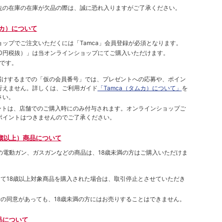
先の在庫の在庫が欠品の際は、誠に恐れ入りますがご了承ください。
ムカ）について
ョップでご注⽂いただくには「Tamca」会員登録が必須となります。
00円税抜）
」は当オンラインショップにてご購⼊いただけます。
です。
をお届けするまでの「仮の会員番号」では、プレゼントへの応募や、ポイン
⾏えません。詳しくは、ご利⽤ガイド
「Tamca（タムカ）について」
を
さい。
ポイントは、店舗でのご購⼊時にのみ付与されます。オンラインショップご
ポイントはつきませんのでご了承ください。
歳以上）商品について
象の電動ガン、ガスガンなどの商品は、18歳未満の方はご購入いただけま
して18歳以上対象商品を購入された場合は、取引停止とさせていただき
者の同意があっても、18歳未満の方にはお売りすることはできません。
品について