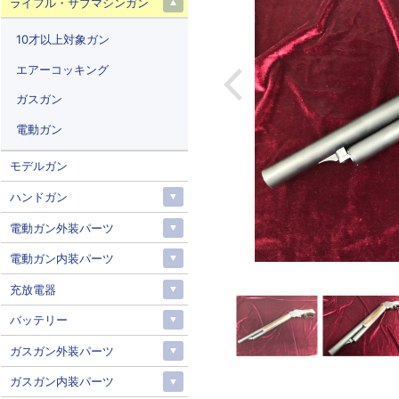
ライフル・サブマシンガン
10才以上対象ガン
エアーコッキング
ガスガン
電動ガン
モデルガン
ハンドガン
電動ガン外装パーツ
電動ガン内装パーツ
充放電器
バッテリー
ガスガン外装パーツ
ガスガン内装パーツ