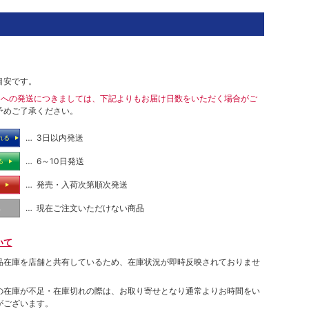
目安です。
島への発送につきましては、下記よりもお届け日数をいただく場合がご
予めご了承ください。
… 3日以内発送
れる
… 6～10日発送
る
… 発売・入荷次第順次発送
る
… 現在ご注文いただけない商品
し
いて
品在庫を店舗と共有しているため、在庫状況が即時反映されておりませ
の在庫が不足・在庫切れの際は、お取り寄せとなり通常よりお時間をい
がございます。