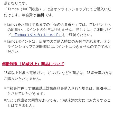
須となります。
「Tamca
（100円税抜）
」は当オンラインショップにてご購⼊いた
だけます。
年会費は
無料
です。
※Tamcaをお届けするまでの「仮の会員番号」では、プレゼントへ
の応募や、ポイントの付与は⾏えません。詳しくは、ご利⽤ガイ
ド
「Tamca（タムカ）について」
をご確認ください。
※Tamcaポイントは、店舗でのご購⼊時にのみ付与されます。オン
ラインショップご利用時にはポイントはつきませんのでご了承く
ださい。
年齢制限（18歳以上）商品について
18歳以上対象の電動ガン、ガスガンなどの商品は、18歳未満の方は
ご購入いただけません。
※年齢を詐称して18歳以上対象商品を購入された場合は、取引停止
とさせていただきます。
※たとえ保護者の同意があっても、18歳未満の方にはお売りするこ
とはできません。