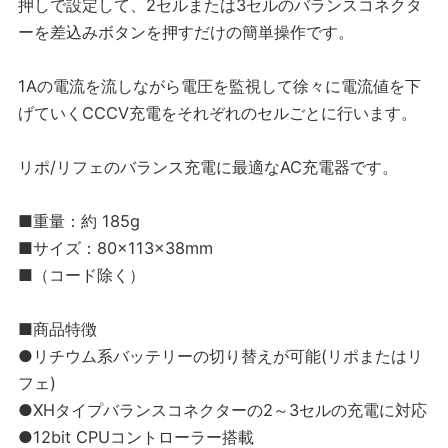
押しで設定して、2セルまたは3セルのバランスコネクタ
ーを差込みボタンを押すだけの簡単操作です。
1Aの電流を流しながら電圧を監視して徐々に電流値を下
げていくCCCV充電をそれぞれのセルごとに行います。
リポ/リフェのバランス充電に最適なAC充電器です。
■重量：約 185g
■サイズ：80×113×38mm
■（コード除く）
■商品特徴
●リチウム系バッテリーの切り替えが可能(リポまたはリ
フェ)
●XHタイプバランスコネクターの2～3セルの充電に対応
●12bit CPUコントローラー搭載