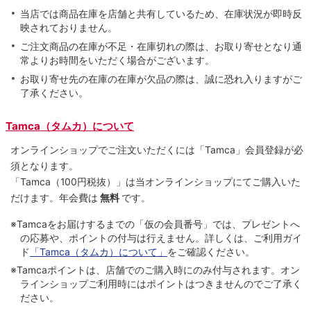
当店では商品在庫を店舗と共有しているため、在庫状況が即時反
映されておりません。
ご注文商品の在庫が不足・在庫切れの際は、お取り寄せとなり通
常よりお時間をいただく場合がございます。
お取り寄せ先の在庫の在庫が欠品の際は、誠に恐れ入りますがご
了承ください。
Tamca（タムカ）について
オンラインショップでご注⽂いただくには「Tamca」会員登録が必
須となります。
「Tamca
（100円税抜）
」は当オンラインショップにてご購⼊いた
だけます。
年会費は
無料
です。
※Tamcaをお届けするまでの「仮の会員番号」では、プレゼントへ
の応募や、ポイントの付与は⾏えません。詳しくは、ご利⽤ガイ
ド
「Tamca（タムカ）について」
をご確認ください。
※Tamcaポイントは、店舗でのご購⼊時にのみ付与されます。オン
ラインショップご利用時にはポイントはつきませんのでご了承く
ださい。