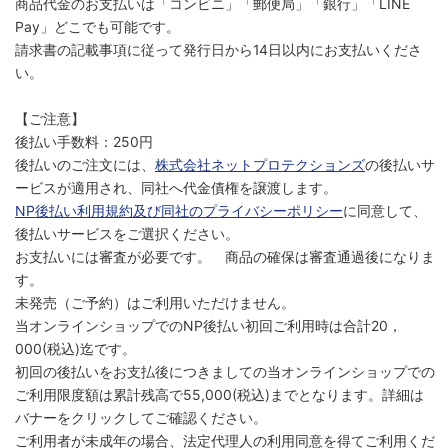
商品代金のお支払いは「コンビニ」「郵便局」「銀行」「LINE
Pay」どこでも可能です。
請求書の記載事項に従って発行日から14日以内にお支払いくださ
い。
【ご注意】
後払い手数料：250円
後払いのご注文には、
株式会社ネットプロテクションズ
の後払いサ
ービスが適用され、同社へ代金債権を譲渡します。
NP後払い利用規約及び同社のプライバシーポリシー
に同意して、
後払いサービスをご選択ください。
お支払いには審査が必要です。 商品の確保は審査通過後になりま
す。
未発売（ご予約）はご利用いただけません。
当オンラインショップでのNP後払い初回ご利用時は合計20，
000(税込)迄です。
初回の後払いをお支払後につきましての当オンラインショップでの
ご利用限度額は累計残高で55,000(税込)までとなります。詳細は
バナーをクリックしてご確認ください。
ご利用者が未成年の場合、法定代理人の利用同意を得てご利用くだ