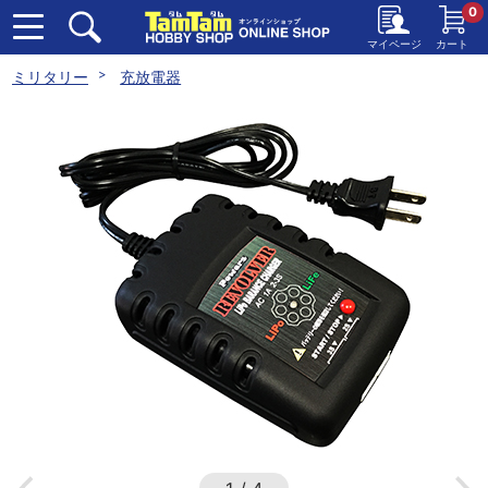
0
マイページ
カート
ミリタリー
充放電器