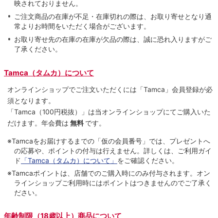
映されておりません。
ご注文商品の在庫が不足・在庫切れの際は、お取り寄せとなり通
常よりお時間をいただく場合がございます。
お取り寄せ先の在庫の在庫が欠品の際は、誠に恐れ入りますがご
了承ください。
Tamca（タムカ）について
オンラインショップでご注⽂いただくには「Tamca」会員登録が必
須となります。
「Tamca
（100円税抜）
」は当オンラインショップにてご購⼊いた
だけます。
年会費は
無料
です。
※Tamcaをお届けするまでの「仮の会員番号」では、プレゼントへ
の応募や、ポイントの付与は⾏えません。詳しくは、ご利⽤ガイ
ド
「Tamca（タムカ）について」
をご確認ください。
※Tamcaポイントは、店舗でのご購⼊時にのみ付与されます。オン
ラインショップご利用時にはポイントはつきませんのでご了承く
ださい。
年齢制限（18歳以上）商品について