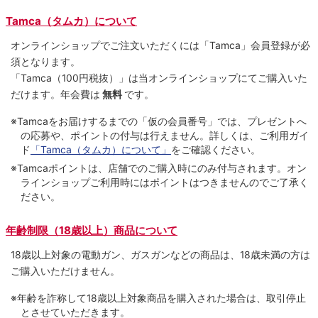
Tamca（タムカ）について
オンラインショップでご注⽂いただくには「Tamca」会員登録が必
須となります。
「Tamca
（100円税抜）
」は当オンラインショップにてご購⼊いた
だけます。
年会費は
無料
です。
※Tamcaをお届けするまでの「仮の会員番号」では、プレゼントへ
の応募や、ポイントの付与は⾏えません。詳しくは、ご利⽤ガイ
ド
「Tamca（タムカ）について」
をご確認ください。
※Tamcaポイントは、店舗でのご購⼊時にのみ付与されます。オン
ラインショップご利用時にはポイントはつきませんのでご了承く
ださい。
年齢制限（18歳以上）商品について
18歳以上対象の電動ガン、ガスガンなどの商品は、18歳未満の方は
ご購入いただけません。
※年齢を詐称して18歳以上対象商品を購入された場合は、取引停止
とさせていただきます。