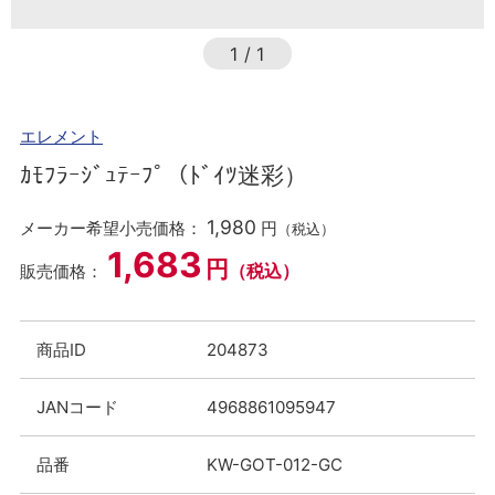
1
/
1
エレメント
ｶﾓﾌﾗｰｼﾞｭﾃｰﾌﾟ（ﾄﾞｲﾂ迷彩）
1,980
メーカー希望小売価格：
円
（税込）
1,683
円
（税込）
販売価格：
商品ID
204873
JANコード
4968861095947
品番
KW-GOT-012-GC