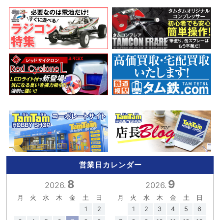
営業日カレンダー
8
9
2026.
2026.
月
火
水
木
金
土
日
月
火
水
木
金
土
日
1
2
1
2
3
4
5
6