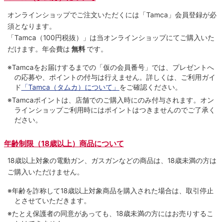
オンラインショップでご注⽂いただくには「Tamca」会員登録が必
須となります。
「Tamca
（100円税抜）
」は当オンラインショップにてご購⼊いた
だけます。
年会費は
無料
です。
※Tamcaをお届けするまでの「仮の会員番号」では、プレゼントへ
の応募や、ポイントの付与は⾏えません。詳しくは、ご利⽤ガイ
ド
「Tamca（タムカ）について」
をご確認ください。
※Tamcaポイントは、店舗でのご購⼊時にのみ付与されます。オン
ラインショップご利用時にはポイントはつきませんのでご了承く
ださい。
年齢制限（18歳以上）商品について
18歳以上対象の電動ガン、ガスガンなどの商品は、18歳未満の方は
ご購入いただけません。
※年齢を詐称して18歳以上対象商品を購入された場合は、取引停止
とさせていただきます。
※たとえ保護者の同意があっても、18歳未満の方にはお売りするこ