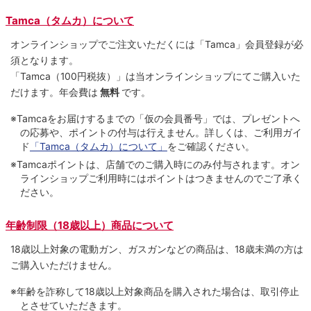
Tamca（タムカ）について
オンラインショップでご注⽂いただくには「Tamca」会員登録が必
須となります。
「Tamca
（100円税抜）
」は当オンラインショップにてご購⼊いた
だけます。
年会費は
無料
です。
※Tamcaをお届けするまでの「仮の会員番号」では、プレゼントへ
の応募や、ポイントの付与は⾏えません。詳しくは、ご利⽤ガイ
ド
「Tamca（タムカ）について」
をご確認ください。
※Tamcaポイントは、店舗でのご購⼊時にのみ付与されます。オン
ラインショップご利用時にはポイントはつきませんのでご了承く
ださい。
年齢制限（18歳以上）商品について
18歳以上対象の電動ガン、ガスガンなどの商品は、18歳未満の方は
ご購入いただけません。
※年齢を詐称して18歳以上対象商品を購入された場合は、取引停止
とさせていただきます。