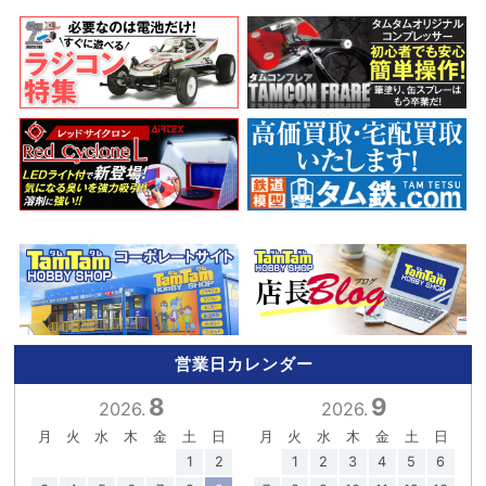
営業日カレンダー
8
9
2026.
2026.
月
火
水
木
金
土
日
月
火
水
木
金
土
日
1
2
1
2
3
4
5
6