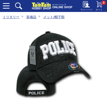
0
マイページ
カート
ミリタリー
装備品
メット/帽子類