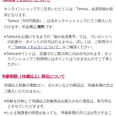
オンラインショップでご注⽂いただくには「Tamca」会員登録が必
須となります。
「Tamca
（100円税抜）
」は当オンラインショップにてご購⼊いた
だけます。
年会費は
無料
です。
※Tamcaをお届けするまでの「仮の会員番号」では、プレゼントへ
の応募や、ポイントの付与は⾏えません。詳しくは、ご利⽤ガイ
ド
「Tamca（タムカ）について」
をご確認ください。
※Tamcaポイントは、店舗でのご購⼊時にのみ付与されます。オン
ラインショップご利用時にはポイントはつきませんのでご了承く
ださい。
年齢制限（18歳以上）商品について
18歳以上対象の電動ガン、ガスガンなどの商品は、18歳未満の方は
ご購入いただけません。
※年齢を詐称して18歳以上対象商品を購入された場合は、取引停止
とさせていただきます。
※たとえ保護者の同意があっても、18歳未満の方にはお売りするこ