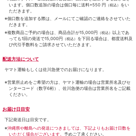
います。個口数追加の場合は個口毎に送料+550 円
をい
（税込）
ただきます。
※個口数を追加する際は、メールにてご確認のご連絡をさせていた
だきます。
※複数商品ご予約の場合は、商品合計が15,000円
以上であ
（税込）
っても1回の発送で15,000円
を下回る場合は、都度送料及
（税込）
び代引手数料をご請求させていただきます。
配送方法について
ヤマト運輸もしくは佐川急便でのお届けになります。
※営業所止めをご希望の方は、ヤマト運輸の場合は営業所名及びセ
ンターコード（数字6桁）、佐川急便の場合は営業所名をご記載
ください。
お届け日目安
下記発送日は目安です。
※
沖縄県や離島への発送につきましては、下記よりもお届け日数を
いただく場合がございます。
予めご了承ください。