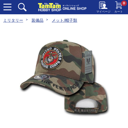
0
マイページ
カート
ミリタリー
装備品
メット/帽子類