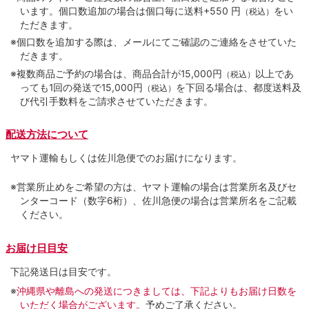
います。個口数追加の場合は個口毎に送料+550 円
をい
（税込）
ただきます。
※個口数を追加する際は、メールにてご確認のご連絡をさせていた
だきます。
※複数商品ご予約の場合は、商品合計が15,000円
以上であ
（税込）
っても1回の発送で15,000円
を下回る場合は、都度送料及
（税込）
び代引手数料をご請求させていただきます。
配送方法について
ヤマト運輸もしくは佐川急便でのお届けになります。
※営業所止めをご希望の方は、ヤマト運輸の場合は営業所名及びセ
ンターコード（数字6桁）、佐川急便の場合は営業所名をご記載
ください。
お届け日目安
下記発送日は目安です。
※
沖縄県や離島への発送につきましては、下記よりもお届け日数を
いただく場合がございます。
予めご了承ください。