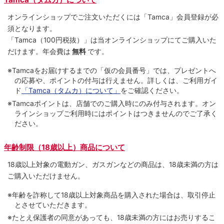
オンラインショップでご注⽂いただくには「Tamca」会員登録が必
須となります。
「Tamca
（100円税抜）
」は当オンラインショップにてご購⼊いた
だけます。
年会費は
無料
です。
※Tamcaをお届けするまでの「仮の会員番号」では、プレゼントへ
の応募や、ポイントの付与は⾏えません。詳しくは、ご利⽤ガイ
ド
「Tamca（タムカ）について」
をご確認ください。
※Tamcaポイントは、店舗でのご購⼊時にのみ付与されます。オン
ラインショップご利用時にはポイントはつきませんのでご了承く
ださい。
年齢制限（18歳以上）商品について
18歳以上対象の電動ガン、ガスガンなどの商品は、18歳未満の方は
ご購入いただけません。
※年齢を詐称して18歳以上対象商品を購入された場合は、取引停止
とさせていただきます。
※たとえ保護者の同意があっても、18歳未満の方にはお売りするこ