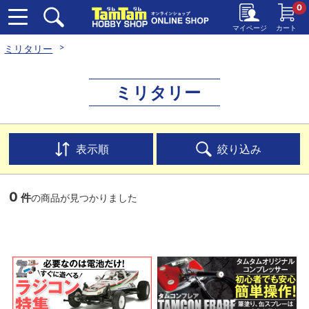
0
マイページ
カート
ミリタリー
ミリタリー
表示順
絞り込み
0
件
の商品が見つかりました