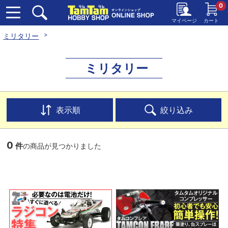
0
マイページ
カート
ミリタリー
ミリタリー
表示順
絞り込み
0
件
の商品が見つかりました