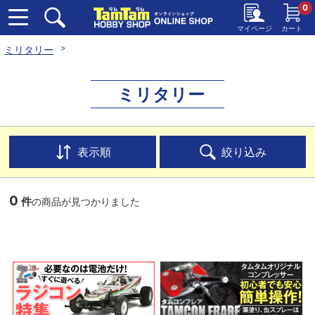
0
マイページ
カート
ミリタリー
ミリタリー
表示順
絞り込み
0
件
の商品が見つかりました